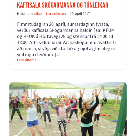
Kaffisala Skógarmanna og tónleikar
Höfundur:
Jóhann Þorsteinsson
|
19. apríl 2017
Fimmtudaginn 20. apríl, sumardaginn fyrsta,
verður kaffisala Skógarmanna haldin í sal KFUM
og KFUK á Holtavegi 28 og stendur frá 14:00 til
18:00. Allir velunnarar Vatnaskógar eru hvattir til
að mæta, styðja við starfið og njóta glæsilegra
veitinga í leiðinni.
[...]
Lesa áfram