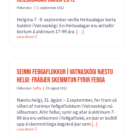
Höfundur:
|
3. september 2012
Helgina 7. -9. september verða Heilsudagar karla
haldnir í Vatnaskógi. En Heilsudagar eru ætlaðir
körlum á aldrinum 17-99 ára.
[…]
Lesa áfram
Seinni feðgaflokkur í Vatnaskógi næstu
helgi: Frábær skemmtun fyrir feðga
Höfundur:
Soffía
|
29. ágúst 2012
Næstu helgi, 31. ágúst – 2.september, fer fram sá
síðari af tveimur feðgaflokkum í Vatnaskógi nú
síðsumars. Allir feður, synir og afar á aldrinum 7-
99 ára eru velkomnir í feðgaflokk, en þar er boðið
upp á skemmtilega dagskrá þar sem
[...]
Lesa áfram