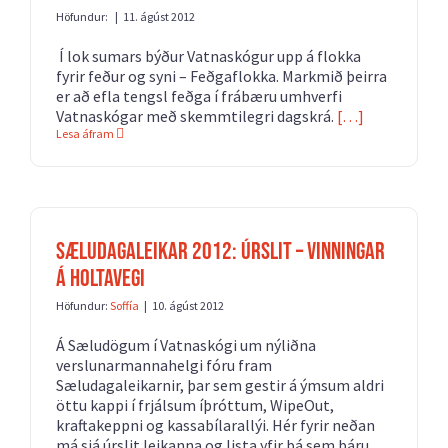
Höfundur:
|
11. ágúst 2012
Í lok sumars býður Vatnaskógur upp á flokka
fyrir feður og syni – Feðgaflokka. Markmið þeirra
er að efla tengsl feðga í frábæru umhverfi
Vatnaskógar með skemmtilegri dagskrá.
[…]
Lesa áfram
Sæludagaleikar 2012: Úrslit – Vinningar
á Holtavegi
Höfundur:
Soffía
|
10. ágúst 2012
Á Sæludögum í Vatnaskógi um nýliðna
verslunarmannahelgi fóru fram
Sæludagaleikarnir, þar sem gestir á ýmsum aldri
öttu kappi í frjálsum íþróttum, WipeOut,
kraftakeppni og kassabílarallýi. Hér fyrir neðan
má sjá úrslit leikanna og lista yfir þá sem báru