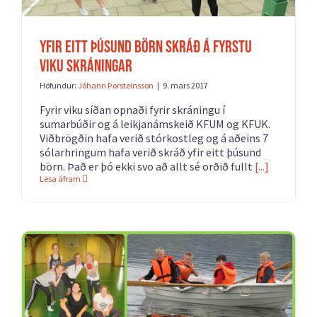
YFIR EITT ÞÚSUND BÖRN SKRÁÐ Á FYRSTU
VIKU SKRÁNINGAR
Höfundur:
Jóhann Þorsteinsson
|
9. mars 2017
Fyrir viku síðan opnaði fyrir skráningu í
sumarbúðir og á leikjanámskeið KFUM og KFUK.
Viðbrögðin hafa verið stórkostleg og á aðeins 7
sólarhringum hafa verið skráð yfir eitt þúsund
börn. Það er þó ekki svo að allt sé orðið fullt
[...]
Lesa áfram