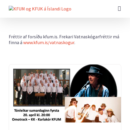
Farðu
beint
að
efni
síðunnar
Fréttir af forsíðu kfum.is. Frekari Vatnaskógarfréttir má
finna á
www.kfum.is/vatnaskogur
.