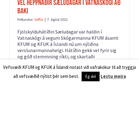
Vel heppnaðir Sæludagar í Vatnaskógi að
baki
Höfundur:
Soffía
|
7. ágúst 2012
Fjölskylduhátíðin Sæludagar var haldin í
Vatnaskógi á vegum Skógarmanna KFUM ásamt
KFUM og KFUK á Íslandi nú um nýliðna
verslunarmannahelgi. Hátíðin gekk vel fyrir sig
og góð stemmning ríkti, og skartaði
Vatnaskógur sínu fegursta í veðurblíðunni sem
Vefsvæði KFUM og KFUK á Íslandi notast við vafrakökur til að tryggja
lék við gesti.
[...]
Lesa áfram
að vefsvæðið nýtist þér sem best.
Lestu meira
Ég skil
Sæludagar hefjast á morgun: Glæsileg
dagskrá fyrir alla aldurshópa
Höfundur:
Soffía
|
1. ágúst 2012