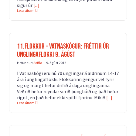
sigur úr
[...]
Lesa áfram
11.flokkur – Vatnaskógur: Fréttir úr
unglingaflokki 9. ágúst
Höfundur:
Soffía
|
9. ágúst 2012
Í Vatnaskógi eru nú 70 unglingar á aldrinum 14-17
ára í unglingaflokki. Flokkurinn gengur vel fyrir
sig og margt hefur drifið á daga unglinganna.
Veðrið hefur reyndar verið þungbúið og það hefur
rignt, en það hefur ekki spillt fjörinu. Mikið
[...]
Lesa áfram