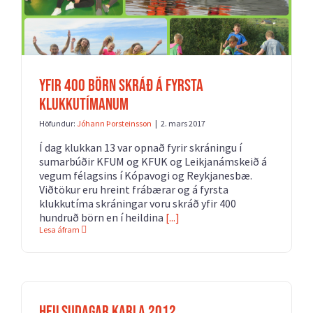
Yfir 400 börn skráð á fyrsta
klukkutímanum
Höfundur:
Jóhann Þorsteinsson
|
2. mars 2017
Í dag klukkan 13 var opnað fyrir skráningu í
sumarbúðir KFUM og KFUK og Leikjanámskeið á
vegum félagsins í Kópavogi og Reykjanesbæ.
Viðtökur eru hreint frábærar og á fyrsta
klukkutíma skráningar voru skráð yfir 400
hundruð börn en í heildina
[...]
Lesa áfram
Heilsudagar karla 2012