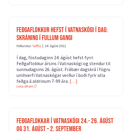
Feðgaflokkur hefst í Vatnaskógi í dag:
Skráning í fullum gangi
Höfundur:
Soffía
|
24. ágúst 2012
Í dag, föstudaginn 24. ágúst hefst fyrri
Feðgaflokkur ársins í Vatnaskógi og stendur til
sunnudagsins 26. ágúst. Frábær dagskrá í fögru
umhverfi Vatnaskógar verður í boði fyrir alla
feðga á aldrinum 7-99 ára.
[…]
Lesa áfram
Feðgaflokkar í Vatnaskógi 24.- 26. ágúst
og 31. ágúst – 2. september