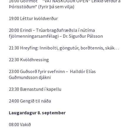
16:00 Golfmót “VATNASKÓGUR OPEN“ Leikið verður á
Þórisstöðum* (fyrir þá sem vilja)
19:00 Léttur kvöldverður
20:00 Erindi – Trúarbragðafræðsla í nútíma
fjölmenningarsamfélagi – Dr. Sigurður Pálsson
21:30 Hreyfing: Innibolti, göngutúr, borðtennis, skák…
22:30 Kvöldhressing
23:00 Guðsorð fyrir svefninn – Halldór Elías
Guðmundsson djákni
23:30 Bænastund í kapellu
24:00 Gengið til náða
Laugardagur 8. september
08:00 Vakið