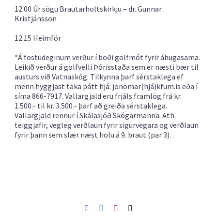
12:00 Úr sögu Brautarholtskirkju – dr. Gunnar
Kristjánsson
12:15 Heimför
*Á föstudeginum verður í boði golfmót fyrir áhugasama.
Leikið verður á golfvelli Þórisstaða sem er næsti bær til
austurs við Vatnaskóg. Tilkynna þarf sérstaklega ef
menn hyggjast taka þátt hjá: jonomar(hjá)kfum.is eða í
síma 866-7917. Vallargjald eru frjáls framlög frá kr.
1.500.- til kr. 3.500.- þarf að greiða sérstaklega.
Vallargjald rennur í Skálasjóð Skógarmanna. Ath.
teiggjafir, vegleg verðlaun fyrir sigurvegara og verðlaun
fyrir þann sem slær næst holu á 9. braut (par 3).
Facebook
Twitter
Pinterest
Netfang