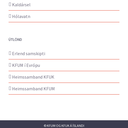
Kaldársel
Hólavatn
ÚTLÖND
Erlend samskipti
KFUM í Evrópu
Heimssamband KFUK
Heimssamband KFUM
© KFUM OG KFUK Á ÍSLANDI