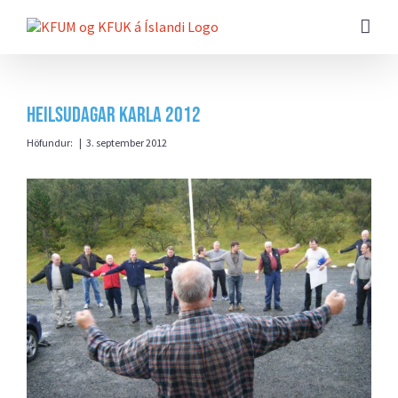
Farðu
beint
að
efni
síðunnar
Heilsudagar karla 2012
Höfundur:
|
3. september 2012