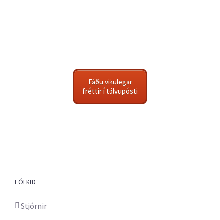
Fáðu vikulegar
fréttir í tölvupósti
FÓLKIÐ
Stjórnir