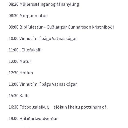
08:20 Müllersæfingar og fánahylling
08:30 Morgunmatur
09:00 Biblíulestur – Guðlaugur Gunnarsson kristniboði
10:00 Vinnutími í þágu Vatnaskógar
11:00 „Ellefukaffi“
12:00 Matur
12:30 Höllun
13:00 Vinnutími í þágu Vatnaskógar
15:30 Kaffi
16:30 Fótboltaleikur, slökun í heitu pottunum ofl.
19:00 Hátíðarkvöldverður