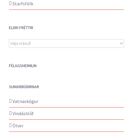
Starfsfólk
ELDRI FRÉTTIR
Eldri
fréttir
FÉLAGSHEIMILIN
SUMARBÚÐIRNAR
Vatnaskógur
Vindáshlíð
Ölver