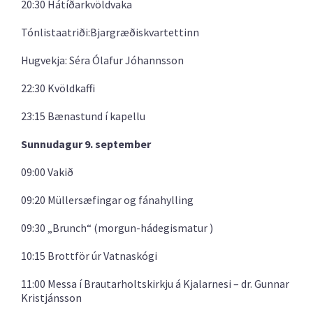
20:30 Hátíðarkvöldvaka
Tónlistaatriði:Bjargræðiskvartettinn
Hugvekja: Séra Ólafur Jóhannsson
22:30 Kvöldkaffi
23:15 Bænastund í kapellu
Sunnudagur 9. september
09:00 Vakið
09:20 Müllersæfingar og fánahylling
09:30 „Brunch“ (morgun-hádegismatur )
10:15 Brottför úr Vatnaskógi
11:00 Messa í Brautarholtskirkju á Kjalarnesi – dr. Gunnar
Kristjánsson