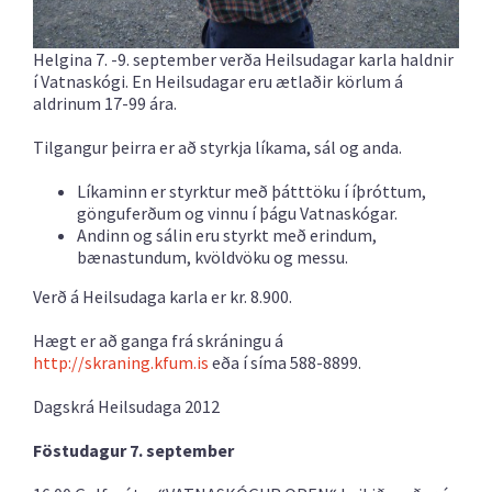
Helgina 7. -9. september verða Heilsudagar karla haldnir
í Vatnaskógi. En Heilsudagar eru ætlaðir körlum á
aldrinum 17-99 ára.
Tilgangur þeirra er að styrkja líkama, sál og anda.
Líkaminn er styrktur með þátttöku í íþróttum,
gönguferðum og vinnu í þágu Vatnaskógar.
Andinn og sálin eru styrkt með erindum,
bænastundum, kvöldvöku og messu.
Verð á Heilsudaga karla er kr. 8.900.
Hægt er að ganga frá skráningu á
http://skraning.kfum.is
eða í síma 588-8899.
Dagskrá Heilsudaga 2012
Föstudagur 7. september