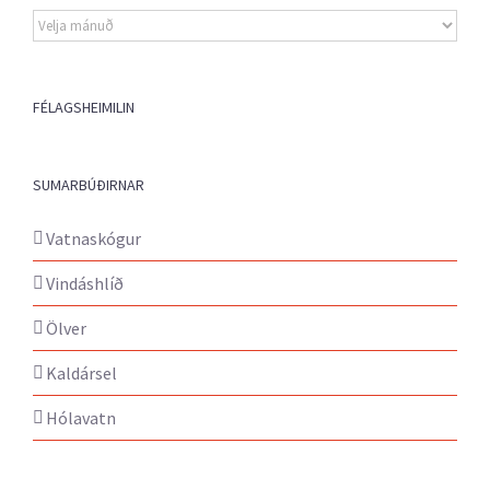
Eldri
fréttir
FÉLAGSHEIMILIN
SUMARBÚÐIRNAR
Vatnaskógur
Vindáshlíð
Ölver
Kaldársel
Hólavatn