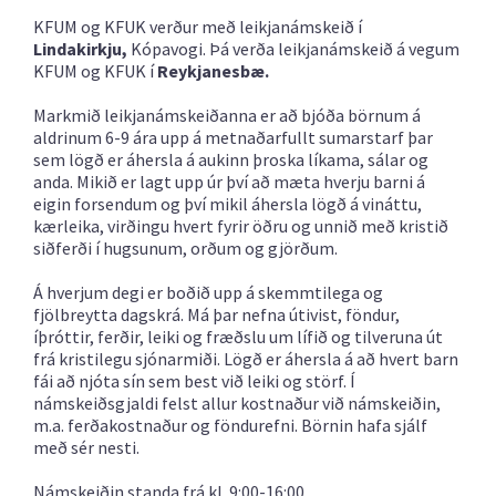
KFUM og KFUK verður með leikjanámskeið í
Lindakirkju,
Kópavogi. Þá verða leikjanámskeið á vegum
KFUM og KFUK í
Reykjanesbæ
.
Markmið leikjanámskeiðanna er að bjóða börnum á
aldrinum 6-9 ára upp á metnaðarfullt sumarstarf þar
sem lögð er áhersla á aukinn þroska líkama, sálar og
anda. Mikið er lagt upp úr því að mæta hverju barni á
eigin forsendum og því mikil áhersla lögð á vináttu,
kærleika, virðingu hvert fyrir öðru og unnið með kristið
siðferði í hugsunum, orðum og gjörðum.
Á hverjum degi er boðið upp á skemmtilega og
fjölbreytta dagskrá. Má þar nefna útivist, föndur,
íþróttir, ferðir, leiki og fræðslu um lífið og tilveruna út
frá kristilegu sjónarmiði. Lögð er áhersla á að hvert barn
fái að njóta sín sem best við leiki og störf. Í
námskeiðsgjaldi felst allur kostnaður við námskeiðin,
m.a. ferðakostnaður og föndurefni. Börnin hafa sjálf
með sér nesti.
Námskeiðin standa frá kl. 9:00-16:00.