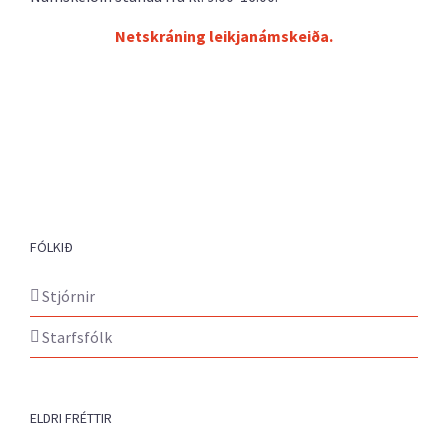
Netskráning leikjanámskeiða.
FÓLKIÐ
Stjórnir
Starfsfólk
ELDRI FRÉTTIR