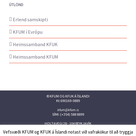
ÚTLÖND
Erlend samskipti
KFUM í Evrópu
Heimssamband KFUK
Heimssamband KFUM
© KFUM OG KFUK Á ÍSLANDI
Kt:690169-0889
kfum@kfum.is
SÍMI: (+354) 588 8899
HOLTAVEGI 28 - 104 REYKJAVÍK
Vefsvæði KFUM og KFUK á Íslandi notast við vafrakökur til að tryggja