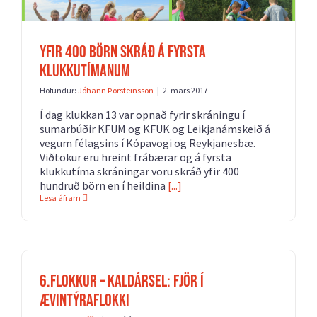
Yfir 400 börn skráð á fyrsta
klukkutímanum
Höfundur:
Jóhann Þorsteinsson
|
2. mars 2017
Í dag klukkan 13 var opnað fyrir skráningu í
sumarbúðir KFUM og KFUK og Leikjanámskeið á
vegum félagsins í Kópavogi og Reykjanesbæ.
Viðtökur eru hreint frábærar og á fyrsta
klukkutíma skráningar voru skráð yfir 400
hundruð börn en í heildina
[...]
Lesa áfram
6.flokkur – Kaldársel: Fjör í
ævintýraflokki