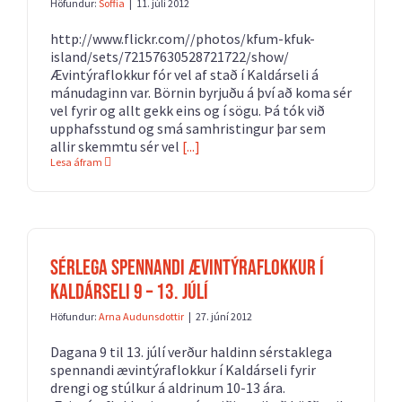
Höfundur:
Soffía
|
11. júlí 2012
http://www.flickr.com//photos/kfum-kfuk-
island/sets/72157630528721722/show/
Ævintýraflokkur fór vel af stað í Kaldárseli á
mánudaginn var. Börnin byrjuðu á því að koma sér
vel fyrir og allt gekk eins og í sögu. Þá tók við
upphafsstund og smá samhristingur þar sem
allir skemmtu sér vel
[...]
Lesa áfram
Sérlega spennandi ævintýraflokkur í
Kaldárseli 9 – 13. júlí
Höfundur:
Arna Audunsdottir
|
27. júní 2012
Dagana 9 til 13. júlí verður haldinn sérstaklega
spennandi ævintýraflokkur í Kaldárseli fyrir
drengi og stúlkur á aldrinum 10-13 ára.