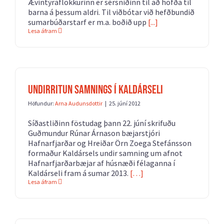
Ævintýraflokkurinn er sérsniðinn til að höfða til
barna á þessum aldri. Til viðbótar við hefðbundið
sumarbúðarstarf er m.a. boðið upp
[...]
Lesa áfram
Undirritun samnings í Kaldárseli
Höfundur:
Arna Audunsdottir
|
25. júní 2012
Síðastliðinn föstudag þann 22. júní skrifuðu
Guðmundur Rúnar Árnason bæjarstjóri
Hafnarfjarðar og Hreiðar Örn Zoega Stefánsson
formaður Kaldársels undir samning um afnot
Hafnarfjarðarbæjar af húsnæði félaganna í
Kaldárseli fram á sumar 2013.
[…]
Lesa áfram