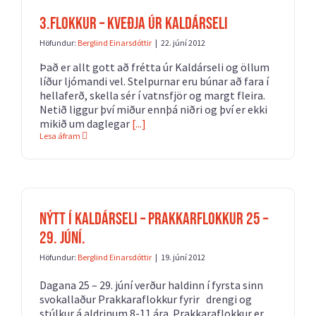
3.flokkur – Kveðja úr Kaldárseli
Höfundur:
Berglind Einarsdóttir
|
22. júní 2012
Það er allt gott að frétta úr Kaldárseli og öllum
líður ljómandi vel. Stelpurnar eru búnar að fara í
hellaferð, skella sér í vatnsfjör og margt fleira.
Netið liggur því miður ennþá niðri og því er ekki
mikið um daglegar
[...]
Lesa áfram
Nýtt í Kaldárseli – Prakkarflokkur 25 –
29. júní.
Höfundur:
Berglind Einarsdóttir
|
19. júní 2012
Dagana 25 – 29. júní verður haldinn í fyrsta sinn
svokallaður Prakkaraflokkur fyrir drengi og
stúlkur á aldrinum 8-11 ára. Prakkaraflokkur er