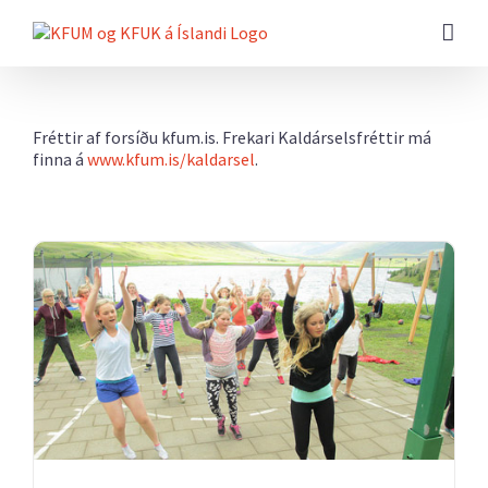
Farðu
beint
að
efni
síðunnar
Fréttir af forsíðu kfum.is. Frekari Kaldárselsfréttir má
finna á
www.kfum.is/kaldarsel
.