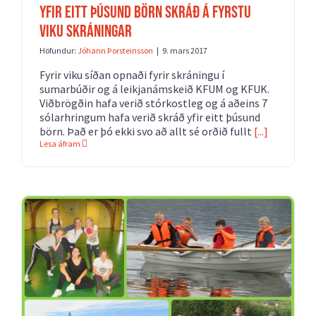
YFIR EITT ÞÚSUND BÖRN SKRÁÐ Á FYRSTU
VIKU SKRÁNINGAR
Höfundur:
Jóhann Þorsteinsson
|
9. mars 2017
Fyrir viku síðan opnaði fyrir skráningu í
sumarbúðir og á leikjanámskeið KFUM og KFUK.
Viðbrögðin hafa verið stórkostleg og á aðeins 7
sólarhringum hafa verið skráð yfir eitt þúsund
börn. Það er þó ekki svo að allt sé orðið fullt
[...]
Lesa áfram