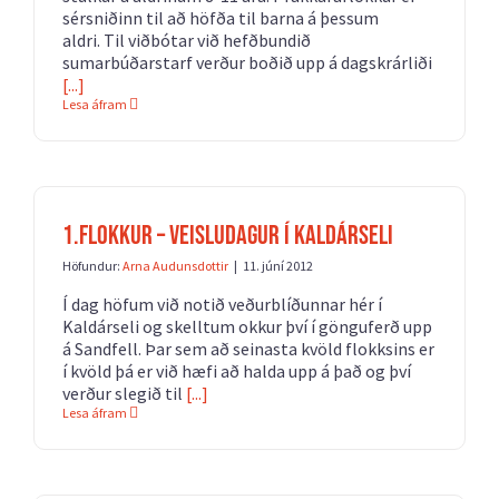
sérsniðinn til að höfða til barna á þessum
aldri. Til viðbótar við hefðbundið
sumarbúðarstarf verður boðið upp á dagskrárliði
[...]
Lesa áfram
1.flokkur – Veisludagur í Kaldárseli
Höfundur:
Arna Audunsdottir
|
11. júní 2012
Í dag höfum við notið veðurblíðunnar hér í
Kaldárseli og skelltum okkur því í gönguferð upp
á Sandfell. Þar sem að seinasta kvöld flokksins er
í kvöld þá er við hæfi að halda upp á það og því
verður slegið til
[...]
Lesa áfram