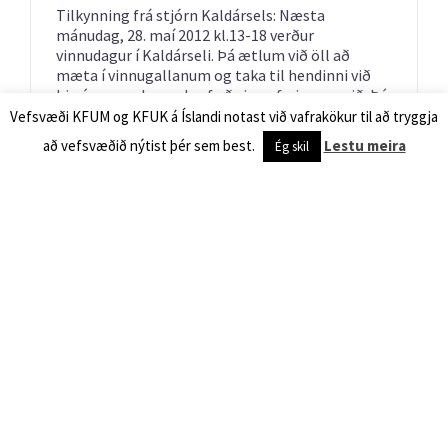
Tilkynning frá stjórn Kaldársels: Næsta
mánudag, 28. maí 2012 kl.13-18 verður
vinnudagur í Kaldárseli. Þá ætlum við öll að
mæta í vinnugallanum og taka til hendinni við
hin ýmsu verk sem þarf að sinna fyrir sumarið. Þú
kemur með góða
[...]
Vefsvæði KFUM og KFUK á Íslandi notast við vafrakökur til að tryggja
Lesa áfram
að vefsvæðið nýtist þér sem best.
Lestu meira
Ég skil
Sumarbúðir KFUM og KFUK á Facebook
Höfundur:
Ritstjórn
|
10. maí 2012
Nú hafa allar sumarbúðir KFUM og KFUK sett upp
Facebook síður. Þar má finna upplýsingar,
tilkynningar og vísanir í fréttir um hverjar
sumarbúðir fyrir sig.
[…]
Lesa áfram