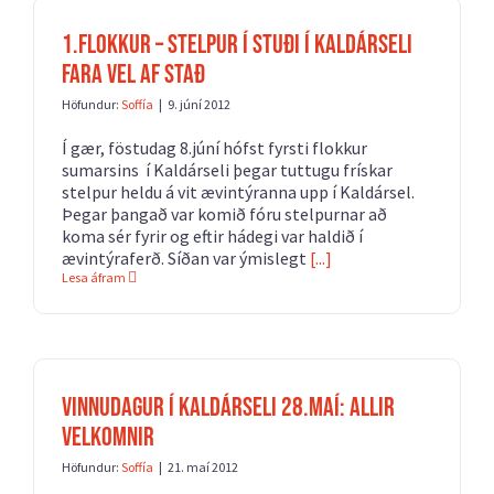
1.flokkur – Stelpur í stuði í Kaldárseli
fara vel af stað
Höfundur:
Soffía
|
9. júní 2012
Í gær, föstudag 8.júní hófst fyrsti flokkur
sumarsins í Kaldárseli þegar tuttugu frískar
stelpur heldu á vit ævintýranna upp í Kaldársel.
Þegar þangað var komið fóru stelpurnar að
koma sér fyrir og eftir hádegi var haldið í
ævintýraferð. Síðan var ýmislegt
[...]
Lesa áfram
Vinnudagur í Kaldárseli 28.maí: Allir
velkomnir
Höfundur:
Soffía
|
21. maí 2012