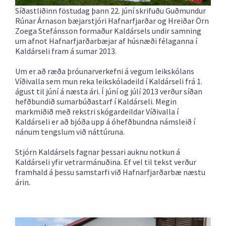
Síðastliðinn föstudag þann 22. júní skrifuðu Guðmundur
Rúnar Árnason bæjarstjóri Hafnarfjarðar og Hreiðar Örn
Zoega Stefánsson formaður Kaldársels undir samning
um afnot Hafnarfjarðarbæjar af húsnæði félaganna í
Kaldárseli fram á sumar 2013.
Um er að ræða þróunarverkefni á vegum leikskólans
Víðivalla sem mun reka leikskóladeild í Kaldárseli frá 1.
águst til júní á næsta ári. Í júní og júlí 2013 verður síðan
hefðbundið sumarbúðastarf í Kaldárseli. Megin
markmiðið með rekstri skógardeildar Víðivalla í
Kaldárseli er að bjóða upp á óhefðbundna námsleið í
nánum tengslum við náttúruna.
Stjórn Kaldársels fagnar þessari auknu notkun á
Kaldárseli yfir vetrarmánuðina. Ef vel til tekst verður
framhald á þessu samstarfi við Hafnarfjarðarbæ næstu
árin.