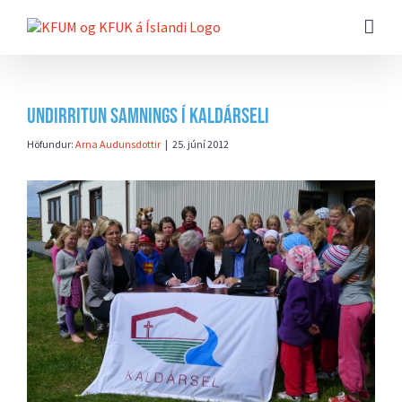
Farðu
beint
að
efni
síðunnar
Undirritun samnings í Kaldárseli
Höfundur:
Arna Audunsdottir
|
25. júní 2012