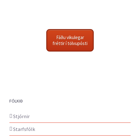
Fáðu vikulegar
fréttir í tölvupósti
FÓLKIÐ
Stjórnir
Starfsfólk