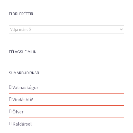
ELDRI FRÉTTIR
Eldri
fréttir
FÉLAGSHEIMILIN
SUMARBÚÐIRNAR
Vatnaskógur
Vindáshlíð
Ölver
Kaldársel