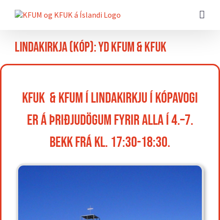
Farðu
beint
að
efni
síðunnar
Lindakirkja (Kóp): YD KFUM & KFUK
KFUK & KFUM í Lindakirkju í Kópavogi
er á þriðjudögum fyrir alla í 4.–7.
bekk frá kl. 17:30-18:30.