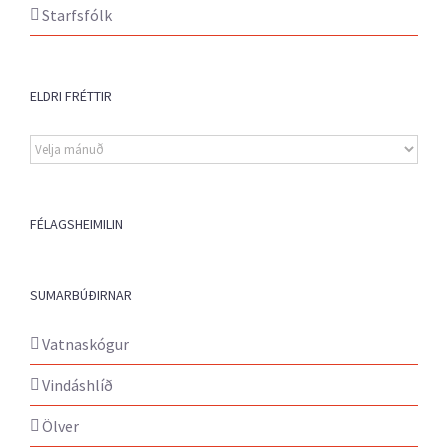
Starfsfólk
ELDRI FRÉTTIR
Eldri
fréttir
FÉLAGSHEIMILIN
SUMARBÚÐIRNAR
Vatnaskógur
Vindáshlíð
Ölver