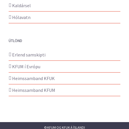
Kaldársel
Hólavatn
ÚTLÖND
Erlend samskipti
KFUM í Evrópu
Heimssamband KFUK
Heimssamband KFUM
© KFUM OG KFUK Á ÍSLANDI