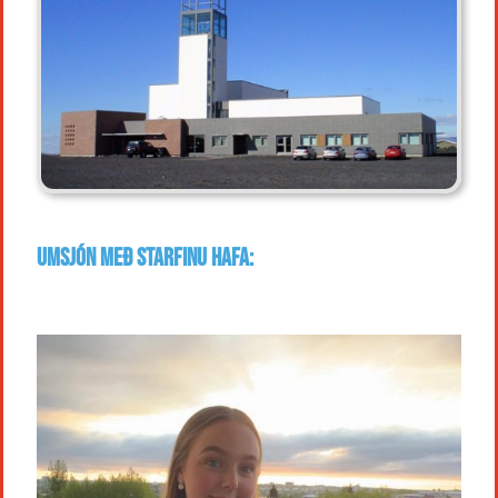
Umsjón með starfinu hafa: