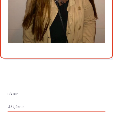
FÓLKIÐ
Stjórnir