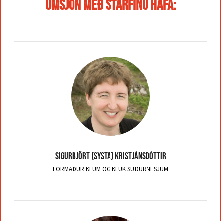
Umsjón með starfinu hafa:
Sigurbjört (Systa) Kristjánsdóttir
FORMAÐUR KFUM OG KFUK SUÐURNESJUM