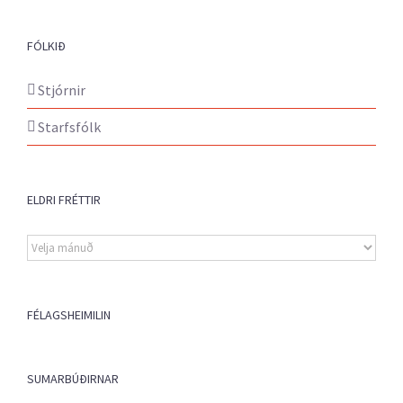
FÓLKIÐ
Stjórnir
Starfsfólk
ELDRI FRÉTTIR
Eldri
fréttir
FÉLAGSHEIMILIN
SUMARBÚÐIRNAR