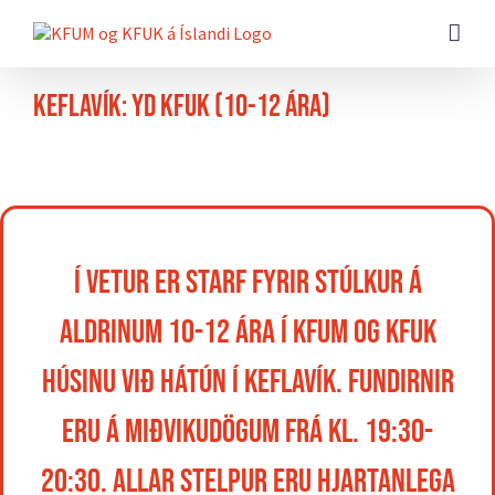
Farðu
beint
að
efni
síðunnar
Keflavík: YD KFUK (10-12 ára)
Í vetur er starf fyrir stúlkur á
aldrinum 10-12 ára í KFUM og KFUK
húsinu við Hátún í Keflavík. Fundirnir
eru á miðvikudögum frá kl. 19:30-
20:30. Allar stelpur eru hjartanlega