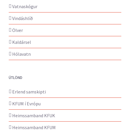
Vatnaskógur
Vindáshlíð
Ölver
Kaldársel
Hólavatn
ÚTLÖND
Erlend samskipti
KFUM í Evrópu
Heimssamband KFUK
Heimssamband KFUM