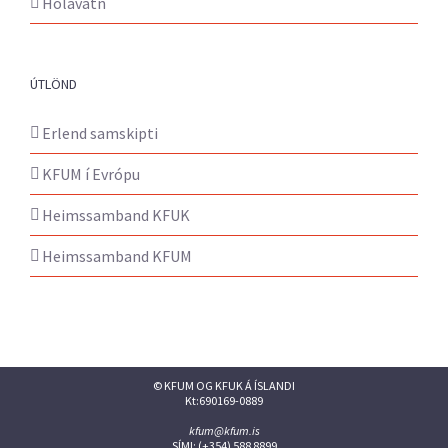
Hólavatn
ÚTLÖND
Erlend samskipti
KFUM í Evrópu
Heimssamband KFUK
Heimssamband KFUM
© KFUM OG KFUK Á ÍSLANDI
Kt:690169-0889
kfum@kfum.is
SÍMI: (+354) 588 8899