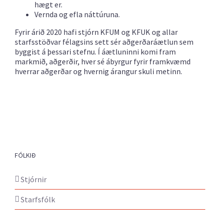
hægt er.
Vernda og efla náttúruna.
Fyrir árið 2020 hafi stjórn KFUM og KFUK og allar
starfsstöðvar félagsins sett sér aðgerðaráætlun sem
byggist á þessari stefnu. Í áætluninni komi fram
markmið, aðgerðir, hver sé ábyrgur fyrir framkvæmd
hverrar aðgerðar og hvernig árangur skuli metinn.
FÓLKIÐ
Stjórnir
Starfsfólk