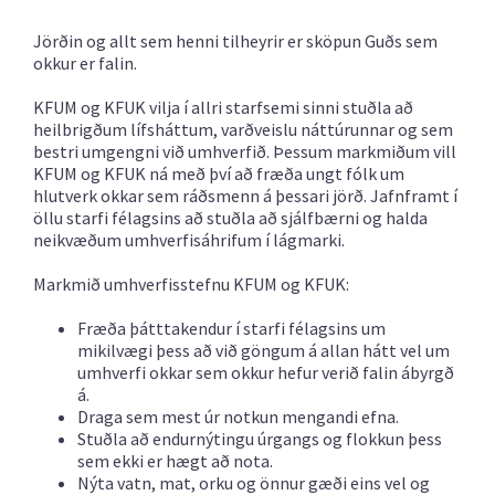
Jörðin og allt sem henni tilheyrir er sköpun Guðs sem
okkur er falin.
KFUM og KFUK vilja í allri starfsemi sinni stuðla að
heilbrigðum lífsháttum, varðveislu náttúrunnar og sem
bestri umgengni við umhverfið. Þessum markmiðum vill
KFUM og KFUK ná með því að fræða ungt fólk um
hlutverk okkar sem ráðsmenn á þessari jörð. Jafnframt í
öllu starfi félagsins að stuðla að sjálfbærni og halda
neikvæðum umhverfisáhrifum í lágmarki.
Markmið umhverfisstefnu KFUM og KFUK:
Fræða þátttakendur í starfi félagsins um
mikilvægi þess að við göngum á allan hátt vel um
umhverfi okkar sem okkur hefur verið falin ábyrgð
á.
Draga sem mest úr notkun mengandi efna.
Stuðla að endurnýtingu úrgangs og flokkun þess
sem ekki er hægt að nota.
Nýta vatn, mat, orku og önnur gæði eins vel og