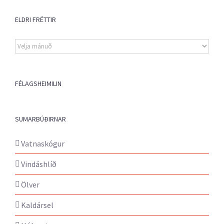
ELDRI FRÉTTIR
Eldri
fréttir
FÉLAGSHEIMILIN
SUMARBÚÐIRNAR
Vatnaskógur
Vindáshlíð
Ölver
Kaldársel