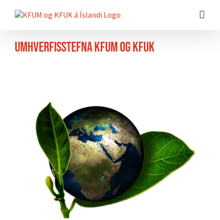
Farðu
beint
að
efni
síðunnar
Umhverfisstefna KFUM og KFUK