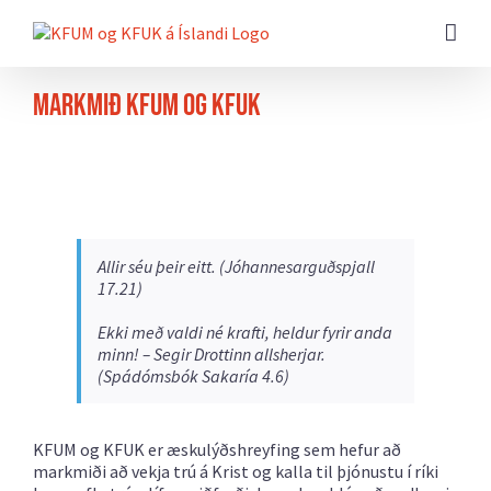
Farðu
beint
að
efni
síðunnar
Markmið KFUM og KFUK
Allir séu þeir eitt. (Jóhannesarguðspjall
17.21)
Ekki með valdi né krafti, heldur fyrir anda
minn! – Segir Drottinn allsherjar.
(Spádómsbók Sakaría 4.6)
KFUM og KFUK er æskulýðshreyfing sem hefur að
markmiði að vekja trú á Krist og kalla til þjónustu í ríki