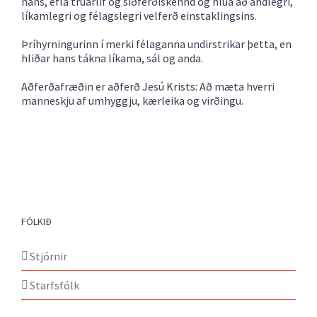
hans, efla trúarlíf og siðferðiskennd og hlúa að andlegri,
líkamlegri og félagslegri velferð einstaklingsins.
Þríhyrningurinn í merki félaganna undirstrikar þetta, en
hliðar hans tákna líkama, sál og anda.
Aðferðafræðin er aðferð Jesú Krists: Að mæta hverri
manneskju af umhyggju, kærleika og virðingu.
FÓLKIÐ
Stjórnir
Starfsfólk