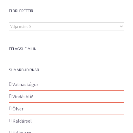
ELDRI FRÉTTIR
Eldri
fréttir
FÉLAGSHEIMILIN
SUMARBÚÐIRNAR
Vatnaskógur
Vindáshlíð
Ölver
Kaldársel