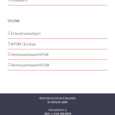
Hólavatn
ÚTLÖND
Erlend samskipti
KFUM í Evrópu
Heimssamband KFUK
Heimssamband KFUM
© KFUM OG KFUK Á ÍSLANDI
Kt:690169-0889
kfum@kfum.is
SÍMI: (+354) 588 8899