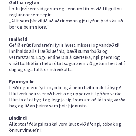
Gullna reglan
Í öllu því sem við gerum og kennum lítum við til gullnu
reglunnar sem segir:
„Allt sem þér viljið að aðrir menn gjöri yður, það skuluð
þér og þeim gjöra.”
Innihald
Gefið er út fundarefni fyrir hvert misseri og vandað til
innihalds alls fræðsluefnis, bæði sumarbúða og
vetrarstarfs. Lögð er áhersla á kærleika, hjálpsemi og
vináttu. Biblían hefur ótal sögur sem við getum lært af í
dag og eiga fullt erindi við alla.
Fyrirmyndir
Leiðtogar eru fyrirmyndir og á þeim hvílir mikil ábyrgð.
Hlutverk þeirra er að hvetja og uppörva til góðra verka.
Hlusta af athygli og leggja sig fram um að láta sig varða
hag og líðan þeirra sem þeir þjónusta.
Bindindi
Allt starf félagsins skal vera laust við áfengi, tóbak og
önnur vímuefni.