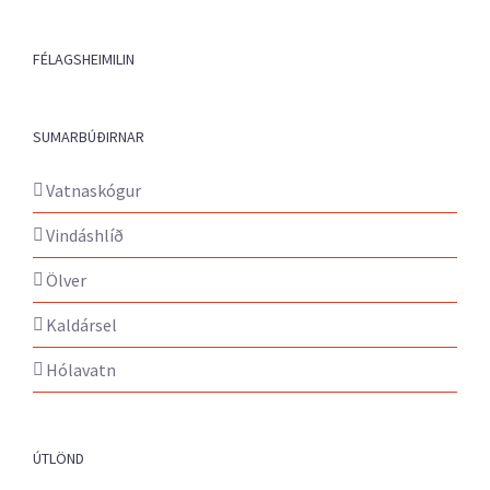
FÉLAGSHEIMILIN
SUMARBÚÐIRNAR
Vatnaskógur
Vindáshlíð
Ölver
Kaldársel
Hólavatn
ÚTLÖND