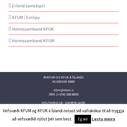
Erlend samskipti
KFUM í Evrópu
Heimssamband KFUK
Heimssamband KFUM
© KFUM OG KFUK Á ÍSLANDI
Kt:690169-0889
kfum@kfum.is
SÍMI: (+354) 588 8899
HOLTAVEGI 28 - 104 REYKJAVÍK
Vefsvæði KFUM og KFUK á Íslandi notast við vafrakökur til að tryggja
Facebook
Twitter
Instagram
Flickr
YouTube
Issuu
að vefsvæðið nýtist þér sem best.
Lestu meira
Ég skil