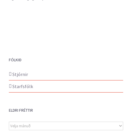
FÓLKIÐ
Stjórnir
Starfsfólk
ELDRI FRÉTTIR
Eldri
fréttir