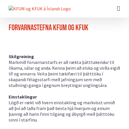
Farðu
beint
að
efni
síðunnar
Forvarnastefna KFUM og KFUK
Skilgreining
Markmið forvarnarstarfs er að rækta þátttakendur til
líkama, sálar og anda. Kenna þeim að elska og virða eigið
líf og annarra. Veita þeim tækifæri til þátttöku í
skapandi félagsstarfi með jafningjum sem með
stuðningi ganga í gegnum breytingar unglingsára.
Einstaklingur
Lögð er rækt við hvern einstakling og markvisst unnið
að því að laða fram það besta hjá hverjum og einum
þannig að hann finni tilgang og ábyrgð með þátttöku
sinni í starfinu.