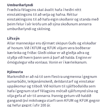
Umburðarlyndi
Fræðsla félagsins skal ávallt hafa í heiðri rétt
einstaklingsins til að velja og hafna. Réttur
einstaklingsins til að hafa eigin skoðanir og standa með
þeim felur í sér kröfu um að sýna skoðunum annarra
umburðarlyndi og skilning.
Lífssýn
Allar manneskjur eru dýrmæt sköpun Guðs og elskaðar
af honum. Við í KFUM og KFUK viljum vera boðberar
kærleika og friðar. Gleði okkar er að gleðja aðra og
styðja við hvern þann sem á þarf að halda. Enginn er
ómögulegur eða vonlaus. Vonin er í kærleikanum.
Þjónusta
Markmiðið er að ná til sem flestra ungmenna í gegnum
sumarbúðir, leikjanámskeið, deildarstarf og einstakar
uppákomur og tilboð. Við köllum til sjálfboðaliða sem
hafa í gegnum starf félagsins mótað sjálfsmynd sína og
vilja gefa af sér til annarra. Þannig getum við haldið
gangandi því mikilvæga starfi sem KFUM og KFUK gegnir
og hefur gegnt í yfir 100 ár.