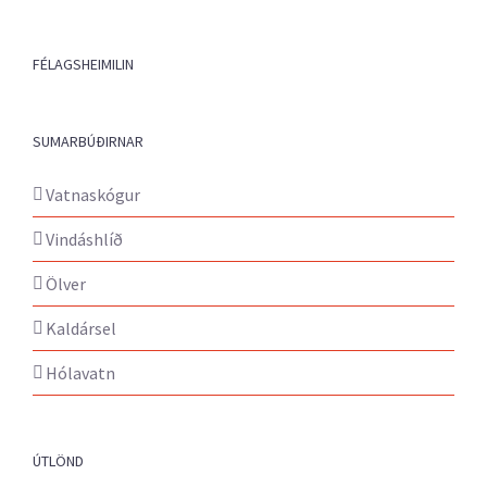
FÉLAGSHEIMILIN
SUMARBÚÐIRNAR
Vatnaskógur
Vindáshlíð
Ölver
Kaldársel
Hólavatn
ÚTLÖND