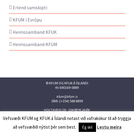
Erlend samskipti
KFUM í Evrópu
Heimssamband KFUK
Heimssamband KFUM
© KFUM OG KFUK Á ÍSLANDI
Kt:690169-0889
kfum@kfum.is
SÍMI: (+354) 588 8899
HOLTAVEGI 28 - 104 REYKJAVÍK
Vefsvæði KFUM og KFUK á Íslandi notast við vafrakökur til að tryggja
Facebook
Twitter
Instagram
Flickr
YouTube
Issuu
að vefsvæðið nýtist þér sem best.
Lestu meira
Ég skil