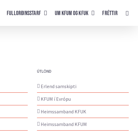
Fullorðinsstarf
UM KFUM og KFUK
Fréttir
ÚTLÖND
Erlend samskipti
KFUM í Evrópu
Heimssamband KFUK
Heimssamband KFUM