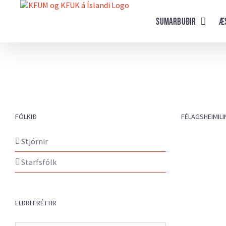
Farðu
beint
Sumarbuðir
Æ
að
efni
síðunnar
FÓLKIÐ
FÉLAGSHEIMILI
Stjórnir
Starfsfólk
ELDRI FRÉTTIR