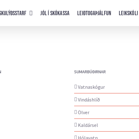
skulýðsstarf
Jól í skókassa
Leiðtogaþjálfun
Leikskóli
N
SUMARBÚÐIRNAR
Vatnaskógur
Vindáshlíð
Ölver
Kaldársel
Hólavatn