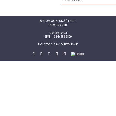
© KFUM OG KFUK Á ÍSLANDI
Kt:690169-0889
kfum@kfum.is
SÍMI: (+354) 588 8899
HOLTAVEGI 28 - 104 REYKJAVÍK
Facebook
Twitter
Instagram
Flickr
YouTube
Issuu