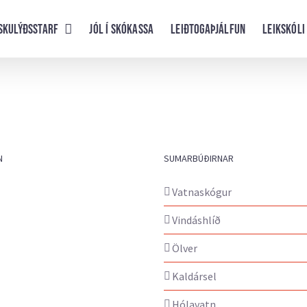
skulýðsstarf
Jól í skókassa
Leiðtogaþjálfun
Leikskóli
N
SUMARBÚÐIRNAR
Vatnaskógur
Vindáshlíð
Ölver
Kaldársel
Hólavatn