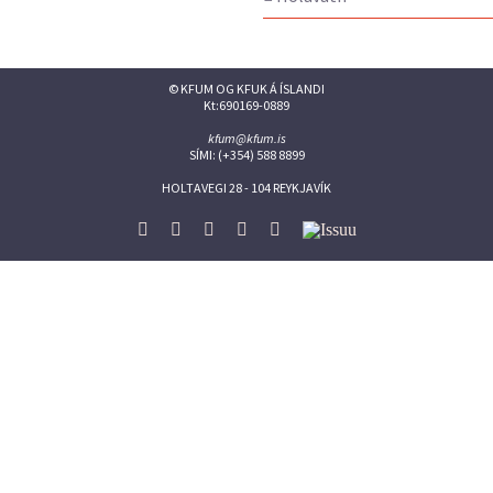
© KFUM OG KFUK Á ÍSLANDI
Kt:690169-0889
kfum@kfum.is
SÍMI: (+354) 588 8899
HOLTAVEGI 28 - 104 REYKJAVÍK
Facebook
Twitter
Instagram
Flickr
YouTube
Issuu