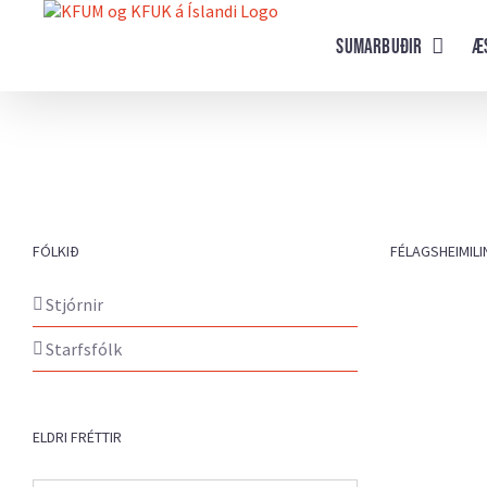
Farðu
beint
Sumarbuðir
Æ
að
efni
síðunnar
FÓLKIÐ
FÉLAGSHEIMILI
Stjórnir
Starfsfólk
ELDRI FRÉTTIR