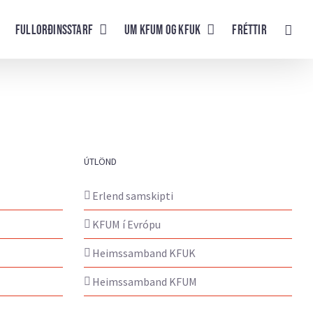
Fullorðinsstarf
UM KFUM og KFUK
Fréttir
ÚTLÖND
Erlend samskipti
KFUM í Evrópu
Heimssamband KFUK
Heimssamband KFUM