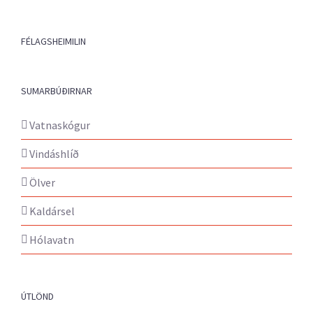
FÉLAGSHEIMILIN
SUMARBÚÐIRNAR
Vatnaskógur
Vindáshlíð
Ölver
Kaldársel
Hólavatn
ÚTLÖND