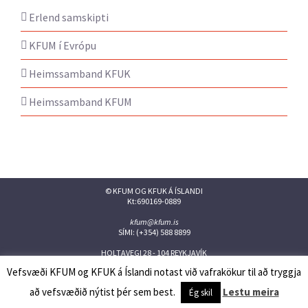
Erlend samskipti
KFUM í Evrópu
Heimssamband KFUK
Heimssamband KFUM
© KFUM OG KFUK Á ÍSLANDI
Kt:690169-0889
kfum@kfum.is
SÍMI: (+354) 588 8899
HOLTAVEGI 28 - 104 REYKJAVÍK
Vefsvæði KFUM og KFUK á Íslandi notast við vafrakökur til að tryggja
Facebook
Twitter
Instagram
Flickr
YouTube
Issuu
að vefsvæðið nýtist þér sem best.
Lestu meira
Ég skil