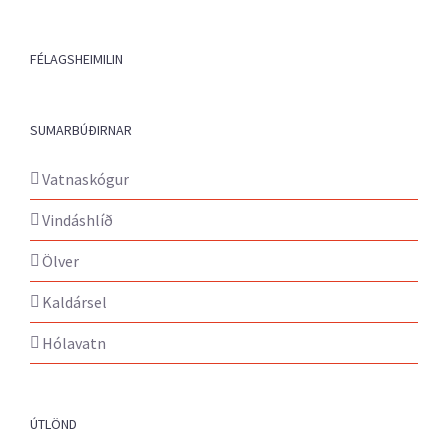
FÉLAGSHEIMILIN
SUMARBÚÐIRNAR
Vatnaskógur
Vindáshlíð
Ölver
Kaldársel
Hólavatn
ÚTLÖND