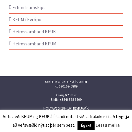
Erlend samskipti
KFUM í Evrópu
Heimssamband KFUK
Heimssamband KFUM
© KFUM OG KFUK Á ÍSLANDI
Kt:690169-0889
kfum@kfum.is
SÍMI: (+354) 588 8899
HOLTAVEGI 28 - 104 REYKJAVÍK
Vefsvæði KFUM og KFUK á Íslandi notast við vafrakökur til að tryggja
Facebook
Twitter
Instagram
Flickr
YouTube
Issuu
að vefsvæðið nýtist þér sem best.
Lestu meira
Ég skil