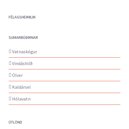
FÉLAGSHEIMILIN
SUMARBÚÐIRNAR
Vatnaskógur
Vindáshlíð
Ölver
Kaldársel
Hólavatn
ÚTLÖND