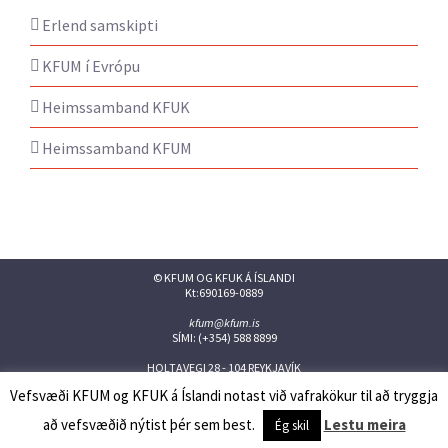
Erlend samskipti
KFUM í Evrópu
Heimssamband KFUK
Heimssamband KFUM
© KFUM OG KFUK Á ÍSLANDI
Kt:690169-0889
kfum@kfum.is
SÍMI: (+354) 588 8899
HOLTAVEGI 28 - 104 REYKJAVÍK
Vefsvæði KFUM og KFUK á Íslandi notast við vafrakökur til að tryggja
Facebook
Twitter
Instagram
Flickr
YouTube
Issuu
að vefsvæðið nýtist þér sem best.
Lestu meira
Ég skil