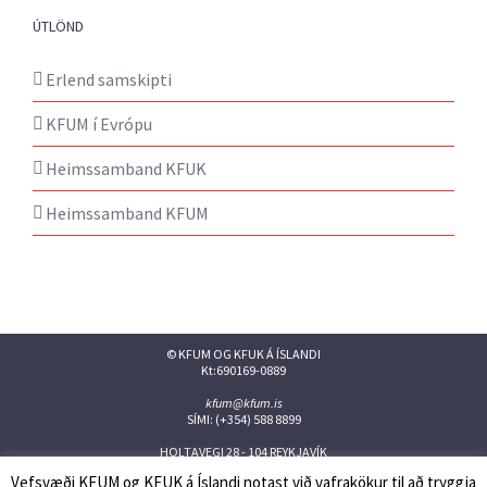
ÚTLÖND
Erlend samskipti
KFUM í Evrópu
Heimssamband KFUK
Heimssamband KFUM
© KFUM OG KFUK Á ÍSLANDI
Kt:690169-0889
kfum@kfum.is
SÍMI: (+354) 588 8899
HOLTAVEGI 28 - 104 REYKJAVÍK
Vefsvæði KFUM og KFUK á Íslandi notast við vafrakökur til að tryggja