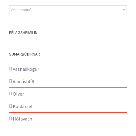
Eldri
fréttir
FÉLAGSHEIMILIN
SUMARBÚÐIRNAR
Vatnaskógur
Vindáshlíð
Ölver
Kaldársel
Hólavatn