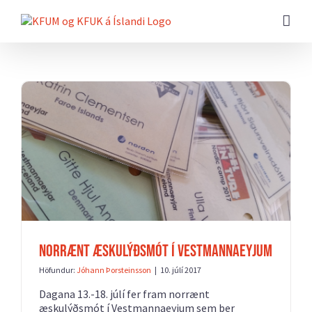
Farðu
beint
að
efni
síðunnar
Norrænt æskulýðsmót í Vestmannaeyjum
Höfundur:
Jóhann Þorsteinsson
|
10. júlí 2017
Dagana 13.-18. júlí fer fram norrænt
æskulýðsmót í Vestmannaeyjum sem ber