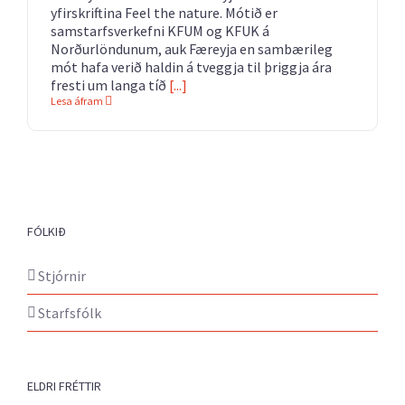
yfirskriftina Feel the nature. Mótið er
samstarfsverkefni KFUM og KFUK á
Norðurlöndunum, auk Færeyja en sambærileg
mót hafa verið haldin á tveggja til þriggja ára
fresti um langa tíð
[...]
Lesa áfram
FÓLKIÐ
Stjórnir
Starfsfólk
ELDRI FRÉTTIR