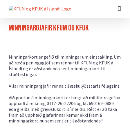
Farðu
beint
að
efni
síðunnar
Minningargjafir KFUM og KFUK
Minningarkort er gefið til minningar um einstakling. Um
að ræða peningagjöf sem rennur til KFUM og KFUK á
Íslandi og er aðstandenda sent minningarkort til
staðfestingar.
Allar minningargjafir renna til æskulýðsstarfs félagsins.
Við pöntun á minningarkorti er hægt að millifæra gefna
upphæð á reikning
0117-26-22206
og kt.
690169-0889
eða
greiða með greiðslukorti símleiðis. Rétt er að taka
fram að upphæð gjafarinnar kemur ekki fram á
minningarkortinu sem sent er til aðstandenda.“