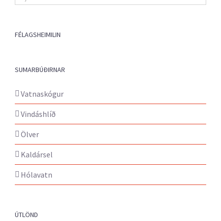
fréttir
FÉLAGSHEIMILIN
SUMARBÚÐIRNAR
Vatnaskógur
Vindáshlíð
Ölver
Kaldársel
Hólavatn
ÚTLÖND