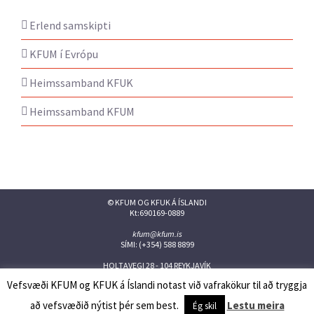
Erlend samskipti
KFUM í Evrópu
Heimssamband KFUK
Heimssamband KFUM
© KFUM OG KFUK Á ÍSLANDI
Kt:690169-0889
kfum@kfum.is
SÍMI: (+354) 588 8899
HOLTAVEGI 28 - 104 REYKJAVÍK
Vefsvæði KFUM og KFUK á Íslandi notast við vafrakökur til að tryggja
Facebook
Twitter
Instagram
Flickr
YouTube
Issuu
að vefsvæðið nýtist þér sem best.
Lestu meira
Ég skil