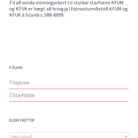
Til að senda minningarkort til styrkar starfsemi KFUM
og KFUK er hægt að hringja í Þjónustumiðstöð KFUM og
KFUK á Íslandi s. 588-8899.
FÓLKIÐ
Stjórnir
Starfsfólk
ELDRI FRÉTTIR
Eldri