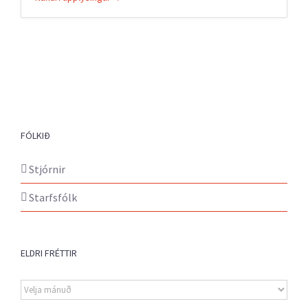
FÓLKIÐ
Stjórnir
Starfsfólk
ELDRI FRÉTTIR
Eldri
fréttir