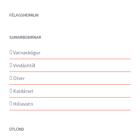
FÉLAGSHEIMILIN
SUMARBÚÐIRNAR
Vatnaskógur
Vindáshlíð
Ölver
Kaldársel
Hólavatn
ÚTLÖND