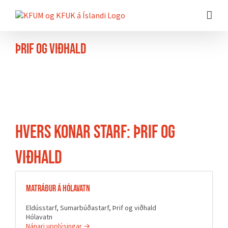
Farðu
beint
að
efni
síðunnar
Þrif og viðhald
Hvers konar starf:
Þrif og
viðhald
Matráður á Hólavatn
Eldússtarf
Sumarbúðastarf
Þrif og viðhald
Hólavatn
Nánari upplýsingar