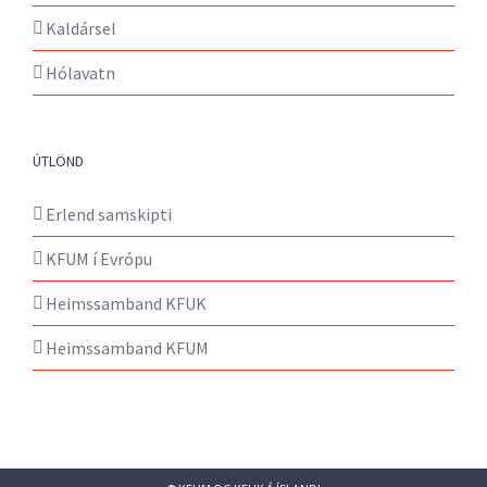
Kaldársel
Hólavatn
ÚTLÖND
Erlend samskipti
KFUM í Evrópu
Heimssamband KFUK
Heimssamband KFUM