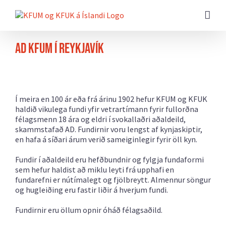
Farðu
beint
að
efni
síðunnar
AD KFUM í Reykjavík
Í meira en 100 ár eða frá árinu 1902 hefur KFUM og KFUK
haldið vikulega fundi yfir vetrartímann fyrir fullorðna
félagsmenn 18 ára og eldri í svokallaðri aðaldeild,
skammstafað AD. Fundirnir voru lengst af kynjaskiptir,
en hafa á síðari árum verið sameiginlegir fyrir öll kyn.
Fundir í aðaldeild eru hefðbundnir og fylgja fundaformi
sem hefur haldist að miklu leyti frá upphafi en
fundarefni er nútímalegt og fjölbreytt. Almennur söngur
og hugleiðing eru fastir liðir á hverjum fundi.
Fundirnir eru öllum opnir óháð félagsaðild.