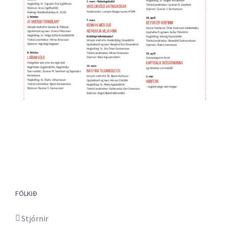
FÓLKIÐ
Stjórnir