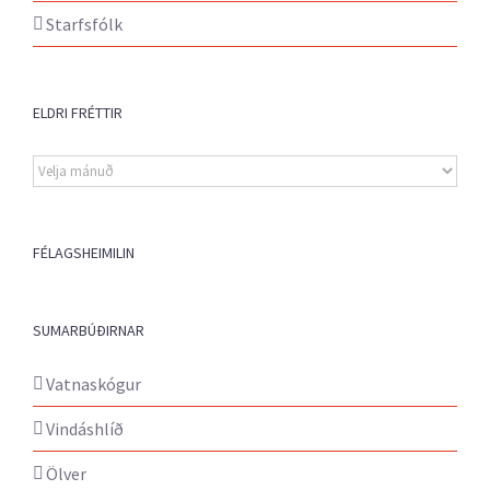
Starfsfólk
ELDRI FRÉTTIR
Eldri
fréttir
FÉLAGSHEIMILIN
SUMARBÚÐIRNAR
Vatnaskógur
Vindáshlíð
Ölver