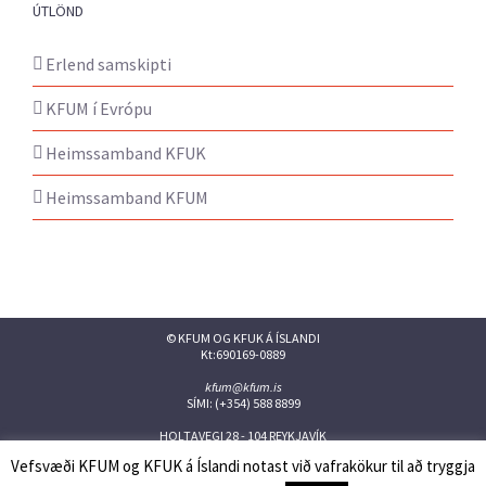
ÚTLÖND
Erlend samskipti
KFUM í Evrópu
Heimssamband KFUK
Heimssamband KFUM
© KFUM OG KFUK Á ÍSLANDI
Kt:690169-0889
kfum@kfum.is
SÍMI: (+354) 588 8899
HOLTAVEGI 28 - 104 REYKJAVÍK
Vefsvæði KFUM og KFUK á Íslandi notast við vafrakökur til að tryggja