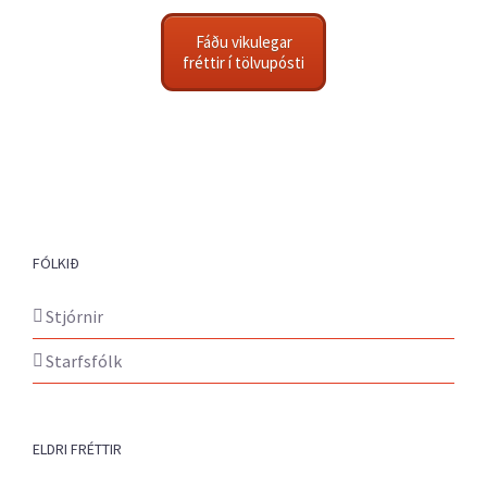
Fáðu vikulegar
fréttir í tölvupósti
FÓLKIÐ
Stjórnir
Starfsfólk
ELDRI FRÉTTIR