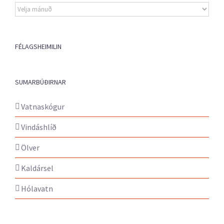
Eldri
fréttir
FÉLAGSHEIMILIN
SUMARBÚÐIRNAR
Vatnaskógur
Vindáshlíð
Ölver
Kaldársel
Hólavatn