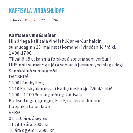
Kaffisala Vindáshlíðar
Höfundur:
Ritstjórn
|
22. maí 2025
Kaffisala Vindáshlíðar
Hin árlega kaffisala Vindáshlíðar verður haldin
sunnudaginn 25. maí næstkomandi í Vindáshlíð frá kl.
14:00-17:00.
Tilvalið að taka smá forskot á sæluna sem verður í
Hlíðinni í sumar og njóta saman á þessum yndislega degi.
Sannkölluð sumargleði!
DAGSKRÁ
14:00 Fánahylling
14:10 Fjölskyldumessa í Hallgrímskirkju í Vindáshlíð.
14:00 – 17:00 Sumargleði og kaffisala
Kaffiveitingar, göngur, FOLF, ratleikur, brennó,
hoppukastalar, krap.
VERÐ:
0 til 10 ára: ókeypis
11 til 15 ára: 2000 kr
16 ára og eldri: 3500 kr