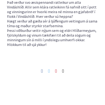
Það verður svo æsispennandi ratleikur um alla
Vindáshlíð. Allir sem klára ratleikinn fá nafnið sitt í pott
og vinningurinn er hvorki meira né minna en gjafabréf í
flokk í Vindáshlíð. Hver verður sú heppna?
Hægt verður að gæða sér á ljúffengum veitingum á sama
tíma og maður styrkir starfsemina.
Þessi viðburður veitir nýjum sem og eldri Hlíðarmeyjum,
fjölskyldum og vinum tækifæri til að deila sögum og
minningum sín á milli í yndislegu umhverfi okkar.
Hlökkum til að sjá ykkur!
Facebook
Twitter
Pinterest
Netfang