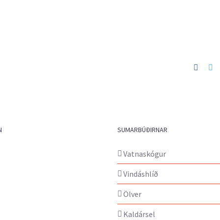
Faceb
Tw
N
SUMARBÚÐIRNAR
Vatnaskógur
Vindáshlíð
Ölver
Kaldársel