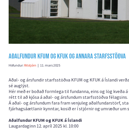
Aðalfundur KFUM og KFUK og annara starfsstöðva
Höfundur:
Ritstjórn
|
11. mars 2025
Aðal- og ársfundir starfsstöðva KFUM og KFUK á Íslandi verða á
sé auglýst.
Hér með er boðað formlega til fundanna, eins og lög kveða á um
rétt til að kjósa á aðal- og ársfundum starfsstöðva félagsins.
Á aðal- og ársfundum fara fram venjuleg aðalfundarstörf, star
fjárhagsáætlanir kynntar, kosið er í stjórnir og umræður um s
Aðalfundur KFUM og KFUK á Íslandi
Laugardaginn 12. apríl 2025 kl. 10:00