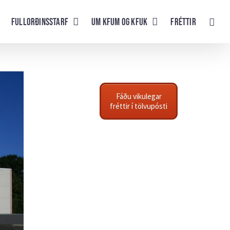
Fullorðinsstarf
UM KFUM og KFUK
Fréttir
Fáðu vikulegar
fréttir í tölvupósti