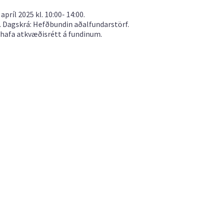
ríl 2025 kl. 10:00- 14:00.
ík. Dagskrá: Hefðbundin aðalfundarstörf.
di hafa atkvæðisrétt á fundinum.