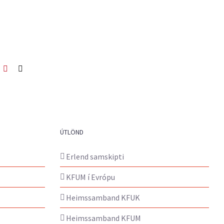
ook
itter
Pinterest
Netfang
ÚTLÖND
Erlend samskipti
KFUM í Evrópu
Heimssamband KFUK
Heimssamband KFUM