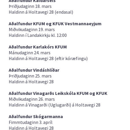
Aðalfundur Kaldársels
Þriðjudaginn 18. mars
Haldinn á Holtavegi 28 (endasal)
Aðalfundur KFUM og KFUK Vestmannaeyjum
Miðvikudaginn 19. mars
Haldinn í Landakirkju kl. 12:00
Aðalfundur Karlakórs KFUM
Mánudaginn 24. mars
Haldinn á Holtavegi 28 (eftir kóræfingu)
Aðalfundur Vindáshlíðar
Þriðjudaginn 25. mars
Haldinn á Holtavegi 28
Aðalfundur Vinagarðs Leikskóla KFUM og KFUK
Miðvikudaginn 26. mars
Haldinn á Vinagarði (Uglugarði) á Holtavegi 28
Aðalfundur Skógarmanna
Fimmtudaginn 3. apríl
Haldinn á Holtavegi 28