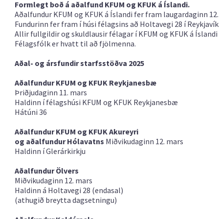
Formlegt boð á aðalfund KFUM og KFUK á Íslandi.
Aðalfundur KFUM og KFUK á Íslandi fer fram laugardaginn 12. ap
Fundurinn fer fram í húsi félagsins að Holtavegi 28 í Reykjav
Allir fullgildir og skuldlausir félagar í KFUM og KFUK á Íslan
Félagsfólk er hvatt til að fjölmenna.
Aðal- og ársfundir starfsstöðva 2025
Aðalfundur KFUM og KFUK Reykjanesbæ
Þriðjudaginn 11. mars
Haldinn í félagshúsi KFUM og KFUK Reykjanesbæ
Hátúni 36
Aðalfundur KFUM og KFUK Akureyri
og aðalfundur Hólavatns
Miðvikudaginn 12. mars
Haldinn í Glerárkirkju
Aðalfundur Ölvers
Miðvikudaginn 12. mars
Haldinn á Holtavegi 28 (endasal)
(athugið breytta dagsetningu)