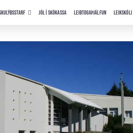
skulýðsstarf
Jól í skókassa
Leiðtogaþjálfun
Leikskóli