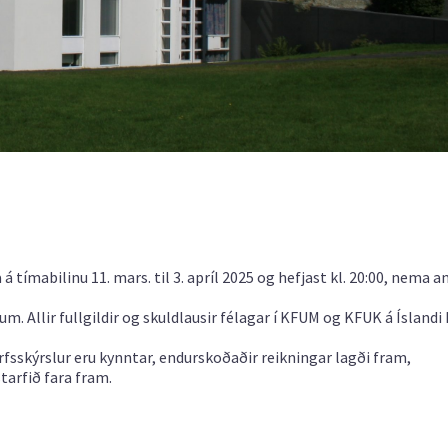
 tímabilinu 11. mars. til 3. apríl 2025 og hefjast kl. 20:00, nema 
. Allir fullgildir og skuldlausir félagar í KFUM og KFUK á Íslandi
fsskýrslur eru kynntar, endurskoðaðir reikningar lagði fram,
tarfið fara fram.