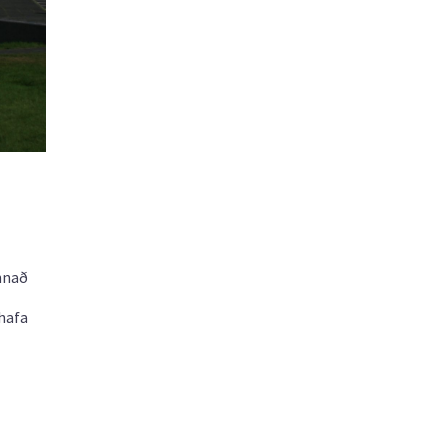
annað
 hafa