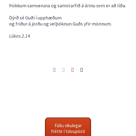
Þökkum samveruna og samstarfið á árinu sem er að líða.
Dýrð sé Guði í upphæðum
og friður á jörðu og velþóknun Guðs yfir mönnum.
Lúkas 2.14
Facebook
Twitter
Pinterest
Netfang
Fáðu vikulegar
fréttir í tölvupósti