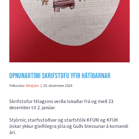
Opnunartími skrifstofu yfir hátíðarnar
Höfundur:
Ritstjórn
|
20. desember 2024
Skrifstofur félagsins verða lokaðar frá og með 23.
desember til 2. janúar.
Stjórnir, starfsstöðvar og starfsfólk KFUM og KFUK
óskar ykkur gleðilegra jóla og Guðs blessunar á komandi
ári.