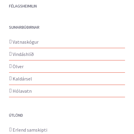
FÉLAGSHEIMILIN
SUMARBÚÐIRNAR
Vatnaskógur
Vindáshlíð
Ölver
Kaldársel
Hólavatn
ÚTLÖND
Erlend samskipti