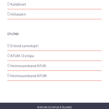
Kaldársel
Hólavatn
ÚTLÖND
Erlend samskipti
KFUM í Evrópu
Heimssamband KFUK
Heimssamband KFUM
© KFUM OG KFUK Á ÍSLANDI