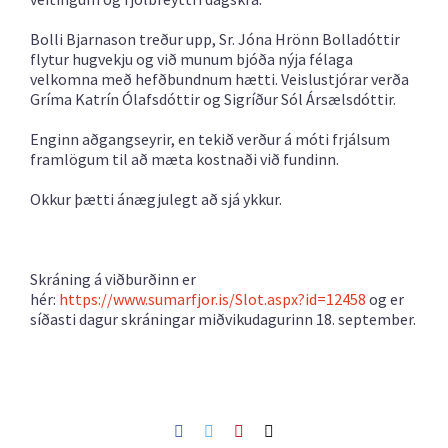
Bolli Bjarnason treður upp, Sr. Jóna Hrönn Bolladóttir
flytur hugvekju og við munum bjóða nýja félaga
velkomna með hefðbundnum hætti. Veislustjórar verða
Gríma Katrín Ólafsdóttir og Sigríður Sól Ársælsdóttir.
Enginn aðgangseyrir, en tekið verður á móti frjálsum
framlögum til að mæta kostnaði við fundinn.
Okkur þætti ánægjulegt að sjá ykkur.
Skráning á viðburðinn er
hér:
https://www.sumarfjor.is/Slot.aspx?id=12458
og er
síðasti dagur skráningar miðvikudagurinn 18. september.
Facebook
Twitter
Pinterest
Netfang