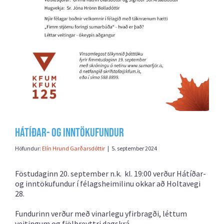
Hátíðar- og inntökufundur
Höfundur:
Elín Hrund Garðarsdóttir
|
5. september 2024
Föstudaginn 20. september n.k. kl. 19:00 verður Hátíðar-
og inntökufundur í félagsheimilinu okkar að Holtavegi
28.
Fundurinn verður með vinarlegu yfirbragði, léttum
veitingum og fjölbreyttri dagskrá.