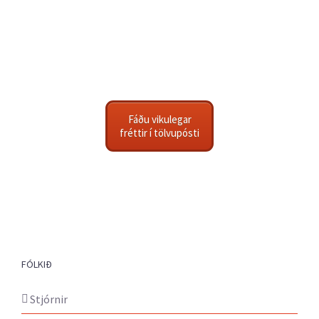
Fáðu vikulegar
fréttir í tölvupósti
FÓLKIÐ
Stjórnir