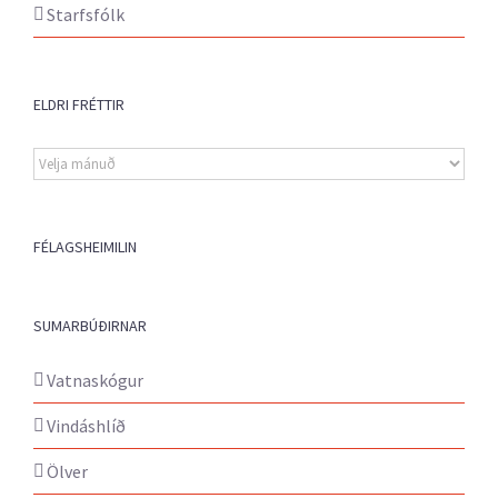
Starfsfólk
ELDRI FRÉTTIR
Eldri
fréttir
FÉLAGSHEIMILIN
SUMARBÚÐIRNAR
Vatnaskógur
Vindáshlíð
Ölver