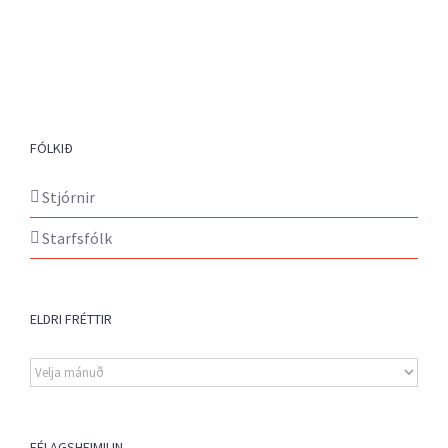
FÓLKIÐ
Stjórnir
Starfsfólk
ELDRI FRÉTTIR
Eldri
fréttir
FÉLAGSHEIMILIN