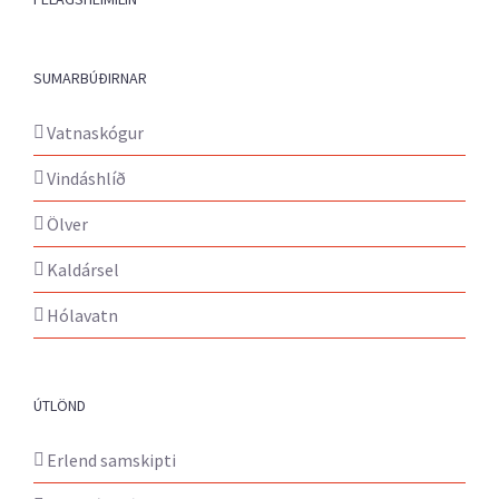
SUMARBÚÐIRNAR
Vatnaskógur
Vindáshlíð
Ölver
Kaldársel
Hólavatn
ÚTLÖND
Erlend samskipti