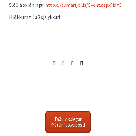
Slóð á skráningu:
https://sumarfjor.is/Event.aspx?id=3
Hlökkum til að sjá ykkur!
Facebook
Twitter
Pinterest
Netfang
Fáðu vikulegar
fréttir í tölvupósti