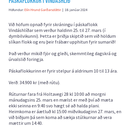
Páskaflokkur í Vindáshlíð
Höfundur:
Elín Hrund Garðarsdóttir
|
18. janúar 2024
Við höfum opnað fyrir skráningu í páskaflokk
Vindáshlíðar sem verður haldinn 25. til 27. mars (í
dymbilvikunni). Þetta er þriðja skiptið sem við höldum
slíkan flokk og eru þeir frábær upphitun fyrir sumarið!
Það verður mikið fjör og gleði, skemmtileg dagskrá og
úrvalslið foringja.
Páskaflokkurinn er fyrir stelpur á aldrinum 10 til 13 ára.
Verð: 34.900 kr (með rútu).
Rúturnar fara frá Holtavegi 28 kl 10:00 að morgni
mánudagsins 25. mars en mælst er með því að mæta
ekki seinna en 9:40 svo hægt sé að halda plani.
Heimkoma er áætluð kl 15:00 miðvikudaginn 27. mars, en
við biðjum þá sem koma að sækja stúlkurnar að vera
mættir um 14:40.