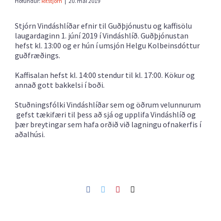
Höfundur:
Ritstjórn
|
20. maí 2019
Stjórn Vindáshlíðar efnir til Guðþjónustu og kaffisölu
laugardaginn 1. júní 2019 í Vindáshlíð. Guðþjónustan
hefst kl. 13:00 og er hún í umsjón Helgu Kolbeinsdóttur
guðfræðings.
Kaffisalan hefst kl. 14:00 stendur til kl. 17:00. Kökur og
annað gott bakkelsi í boði.
Stuðningsfólki Vindáshlíðar sem og öðrum velunnurum
gefst tækifæri til þess að sjá og upplifa Vindáshlíð og
þær breytingar sem hafa orðið við lagningu ofnakerfis í
aðalhúsi.
Facebook
Twitter
Pinterest
Netfang