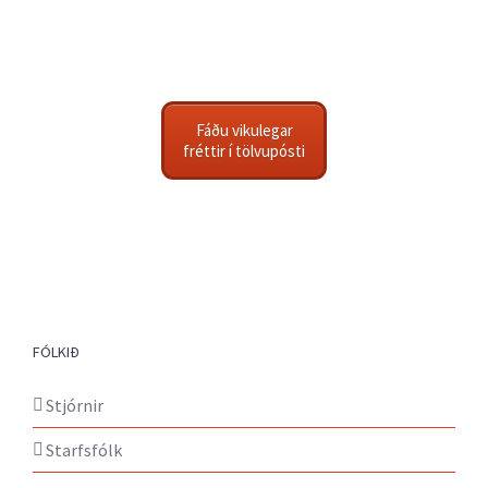
Fáðu vikulegar
fréttir í tölvupósti
FÓLKIÐ
Stjórnir
Starfsfólk