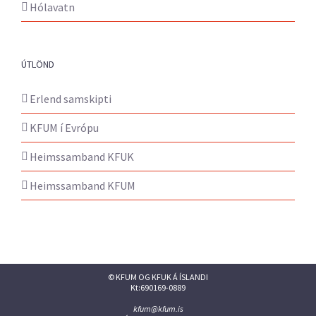
Hólavatn
ÚTLÖND
Erlend samskipti
KFUM í Evrópu
Heimssamband KFUK
Heimssamband KFUM
© KFUM OG KFUK Á ÍSLANDI
Kt:690169-0889
kfum@kfum.is