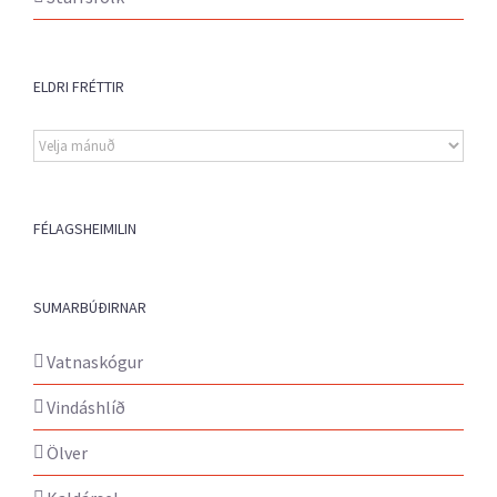
ELDRI FRÉTTIR
Eldri
fréttir
FÉLAGSHEIMILIN
SUMARBÚÐIRNAR
Vatnaskógur
Vindáshlíð
Ölver