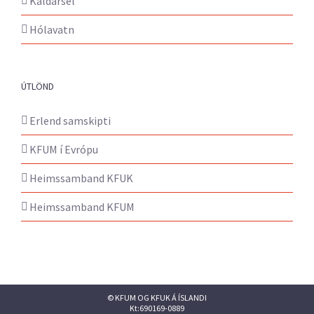
Kaldársel
Hólavatn
ÚTLÖND
Erlend samskipti
KFUM í Evrópu
Heimssamband KFUK
Heimssamband KFUM
© KFUM OG KFUK Á ÍSLANDI
Kt:690169-0889