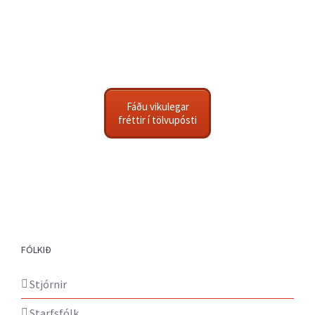
Fáðu vikulegar
fréttir í tölvupósti
FÓLKIÐ
Stjórnir
Starfsfólk