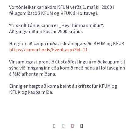
Vortónleikar karlakórs KFUM verða 1. maí kl. 20:00 í
félagsmiðstöð KFUM og KFUK á Holtavegi.
Yfirskrift tónleikanna er „Heyr himna smiður“.
Aðgangsmiðinn kostar 2500 krónur.
Hægt er að kaupa miða á skráningarsíðu KFUM og KFUK
https://sumarfjor.is/Event.aspx?id=11
.
Vinsamlegast prentið út staðfestingu á miðakaupum til
sýna við innganginn eða komið með hana á Holtaveginn
á fáið afhenta miðana.
Einnig er hægt að koma beint á skrifstofur KFUM og
KFUK og kaupa miða.
Facebook
Twitter
Pinterest
Netfang