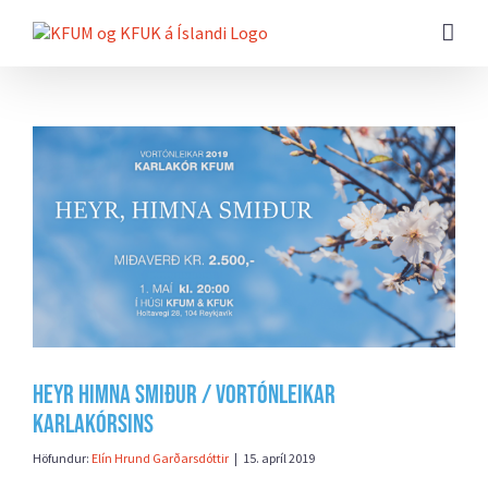
Farðu
beint
að
efni
síðunnar
Skoða
stærri
mynd
Heyr himna smiður / vortónleikar
karlakórsins
Höfundur:
Elín Hrund Garðarsdóttir
|
15. apríl 2019