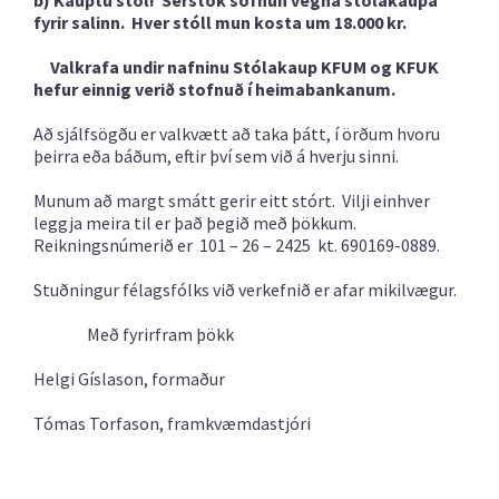
b) Kauptu stól! Sérstök söfnun vegna stólakaupa
fyrir salinn. Hver stóll mun kosta um 18.000 kr.
Valkrafa undir nafninu Stólakaup KFUM og KFUK
hefur einnig verið stofnuð í heimabankanum.
Að sjálfsögðu er valkvætt að taka þátt, í örðum hvoru
þeirra eða báðum, eftir því sem við á hverju sinni.
Munum að margt smátt gerir eitt stórt. Vilji einhver
leggja meira til er það þegið með þökkum.
Reikningsnúmerið er 101 – 26 – 2425 kt. 690169-0889.
Stuðningur félagsfólks við verkefnið er afar mikilvægur.
Með fyrirfram þökk
Helgi Gíslason, formaður
Tómas Torfason, framkvæmdastjóri