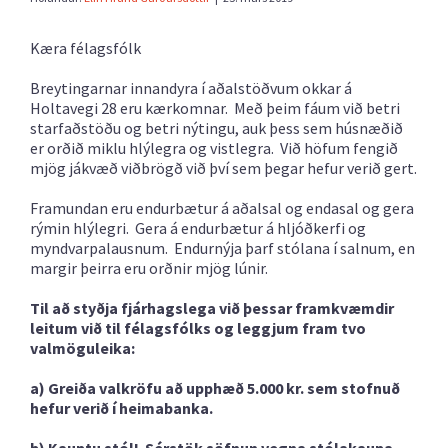
Kæra félagsfólk
Breytingarnar innandyra í aðalstöðvum okkar á
Holtavegi 28 eru kærkomnar. Með þeim fáum við betri
starfaðstöðu og betri nýtingu, auk þess sem húsnæðið
er orðið miklu hlýlegra og vistlegra. Við höfum fengið
mjög jákvæð viðbrögð við því sem þegar hefur verið gert.
Framundan eru endurbætur á aðalsal og endasal og gera
rýmin hlýlegri. Gera á endurbætur á hljóðkerfi og
myndvarpalausnum. Endurnýja þarf stólana í salnum, en
margir þeirra eru orðnir mjög lúnir.
Til að styðja fjárhagslega við þessar framkvæmdir
leitum við til félagsfólks og leggjum fram tvo
valmöguleika:
a) Greiða valkröfu að upphæð 5.000 kr. sem stofnuð
hefur verið í heimabanka.