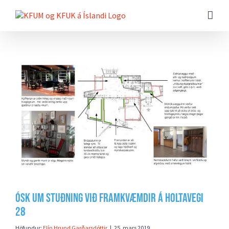
Farðu
beint
að
efni
síðunnar
Skoða
stærri
mynd
Ósk um stuðning við framkvæmdir á Holtavegi
28
Höfundur:
Elín Hrund Garðarsdóttir
|
25. mars 2019