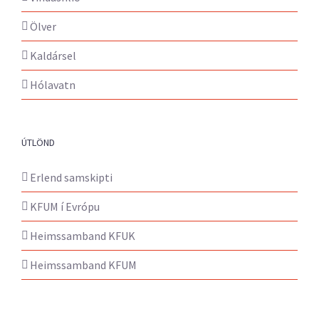
Ölver
Kaldársel
Hólavatn
ÚTLÖND
Erlend samskipti
KFUM í Evrópu
Heimssamband KFUK
Heimssamband KFUM