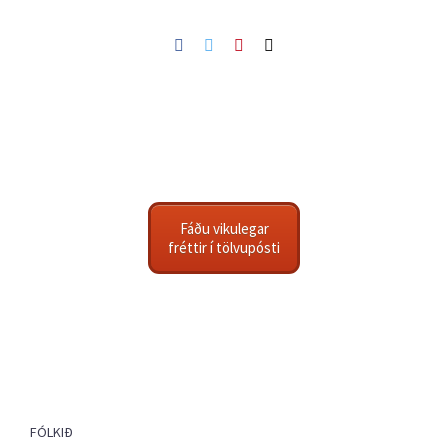
Facebook
Twitter
Pinterest
Netfang
Fáðu vikulegar
fréttir í tölvupósti
FÓLKIÐ