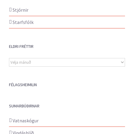
Stjórnir
Starfsfólk
ELDRI FRÉTTIR
Eldri
fréttir
FÉLAGSHEIMILIN
SUMARBÚÐIRNAR
Vatnaskógur
Vindáshlíð