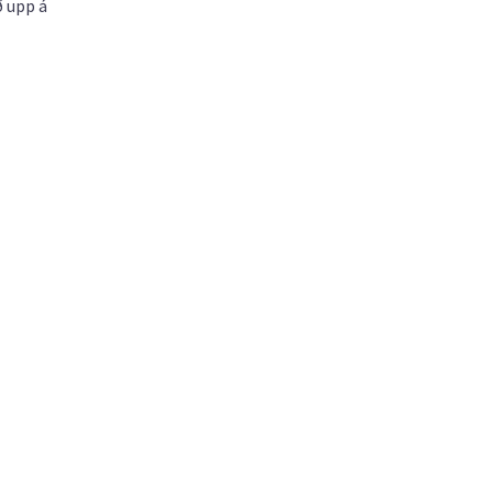
ð upp á