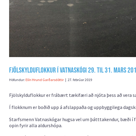
Fjölskylduflokkur í Vatnaskógi 29. til 31. mars 20
Höfundur:
Elín Hrund Garðarsdóttir
|
27. febrúar 2019
Fjölskylduflokkur er frábært tækifæri að njóta þess að vera 
Í flokknum er boðið upp á afslappaða og uppbyggilega dagsk
Starfsmenn Vatnaskógar hugsa vel um þátttakendur, bæði í fæð
opin fyrir alla aldurshópa.