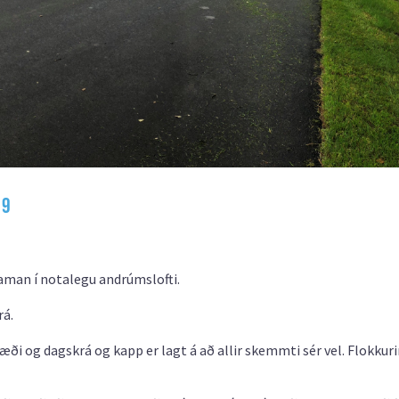
19
saman í notalegu andrúmslofti.
rá.
i og dagskrá og kapp er lagt á að allir skemmti sér vel. Flokkuri