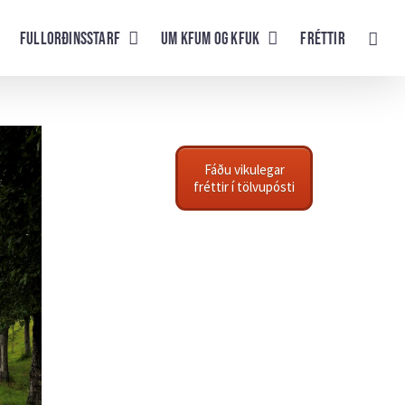
Fullorðinsstarf
UM KFUM og KFUK
Fréttir
Fáðu vikulegar
fréttir í tölvupósti