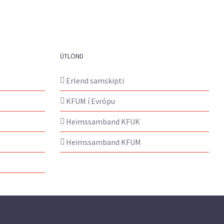
ÚTLÖND
Erlend samskipti
KFUM í Evrópu
Heimssamband KFUK
Heimssamband KFUM