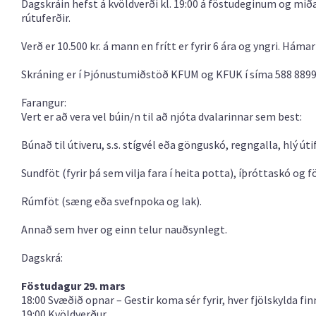
Dagskráin hefst á kvöldverði kl. 19:00 á föstudeginum og miðað
rútuferðir.
Verð er 10.500 kr. á mann en frítt er fyrir 6 ára og yngri. Hámark
Skráning er í Þjónustumiðstöð KFUM og KFUK í síma 588 8899
Farangur:
Vert er að vera vel búin/n til að njóta dvalarinnar sem best:
Búnað til útiveru, s.s. stígvél eða gönguskó, regngalla, hlý úti
Sundföt (fyrir þá sem vilja fara í heita potta), íþróttaskó og f
Rúmföt (sæng eða svefnpoka og lak).
Annað sem hver og einn telur nauðsynlegt.
Dagskrá:
Föstudagur 29. mars
18:00 Svæðið opnar – Gestir koma sér fyrir, hver fjölskylda fin
19:00 Kvöldverður