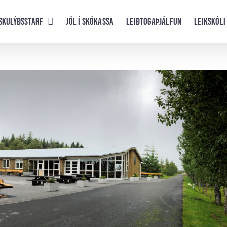
skulýðsstarf
Jól í skókassa
Leiðtogaþjálfun
Leikskóli