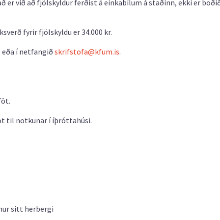
 er við að fjölskyldur ferðist á einkabílum á staðinn, ekki er boði
sverð fyrir fjölskyldu er 34.000 kr.
 eða í netfangið
skrifstofa@kfum.is
.
föt.
öt til notkunar í íþróttahúsi.
nur sitt herbergi