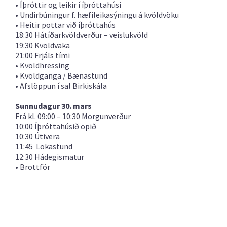
• Íþróttir og leikir í íþróttahúsi
• Undirbúningur f. hæfileikasýningu á kvöldvöku
• Heitir pottar við íþróttahús
18:30 Hátíðarkvöldverður – veislukvöld
19:30 Kvöldvaka
21:00 Frjáls tími
• Kvöldhressing
• Kvöldganga / Bænastund
• Afslöppun í sal Birkiskála
Sunnudagur 30. mars
Frá kl. 09:00 – 10:30 Morgunverður
10:00 Íþróttahúsið opið
10:30 Útivera
11:45 Lokastund
12:30 Hádegismatur
• Brottför