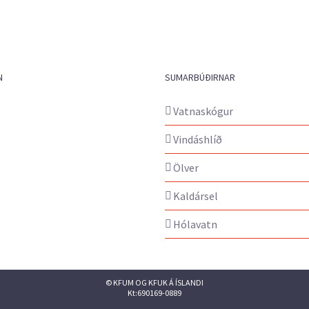
N
SUMARBÚÐIRNAR
Vatnaskógur
Vindáshlíð
Ölver
Kaldársel
Hólavatn
© KFUM OG KFUK Á ÍSLANDI
Kt:690169-0889