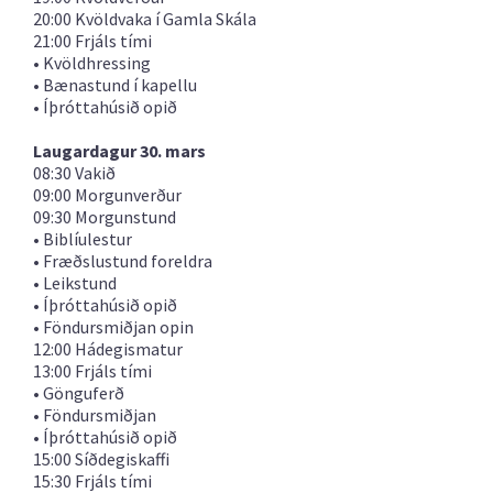
20:00 Kvöldvaka í Gamla Skála
21:00 Frjáls tími
• Kvöldhressing
• Bænastund í kapellu
• Íþróttahúsið opið
Laugardagur 30. mars
08:30 Vakið
09:00 Morgunverður
09:30 Morgunstund
• Biblíulestur
• Fræðslustund foreldra
• Leikstund
• Íþróttahúsið opið
• Föndursmiðjan opin
12:00 Hádegismatur
13:00 Frjáls tími
• Gönguferð
• Föndursmiðjan
• Íþróttahúsið opið
15:00 Síðdegiskaffi
15:30 Frjáls tími