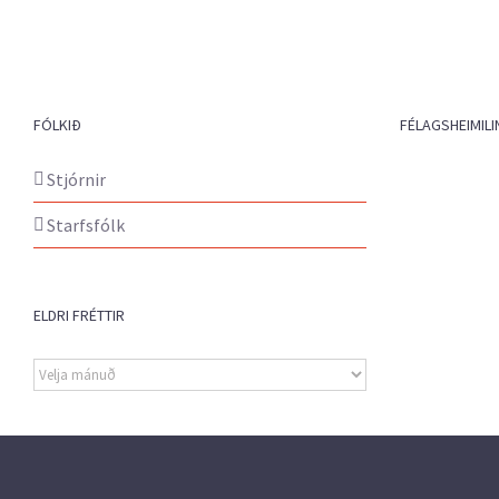
FÓLKIÐ
FÉLAGSHEIMILI
Stjórnir
Starfsfólk
ELDRI FRÉTTIR
Eldri
fréttir