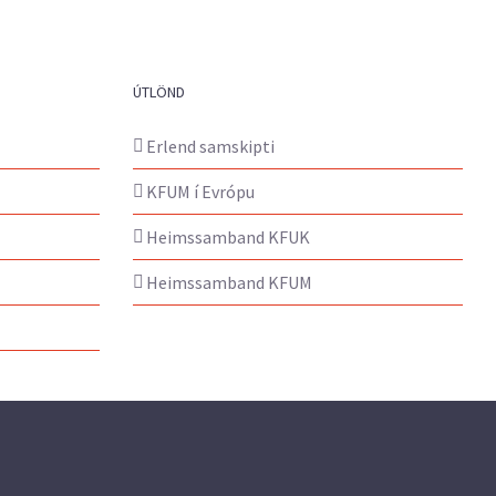
ÚTLÖND
Erlend samskipti
KFUM í Evrópu
Heimssamband KFUK
Heimssamband KFUM