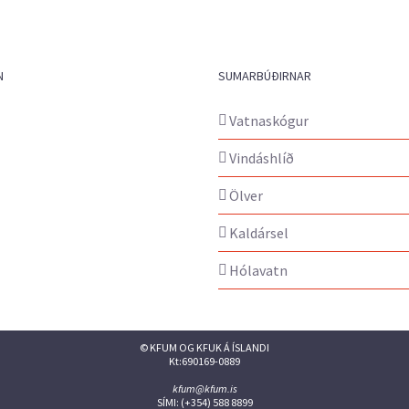
N
SUMARBÚÐIRNAR
Vatnaskógur
Vindáshlíð
Ölver
Kaldársel
Hólavatn
© KFUM OG KFUK Á ÍSLANDI
Kt:690169-0889
kfum@kfum.is
SÍMI: (+354) 588 8899