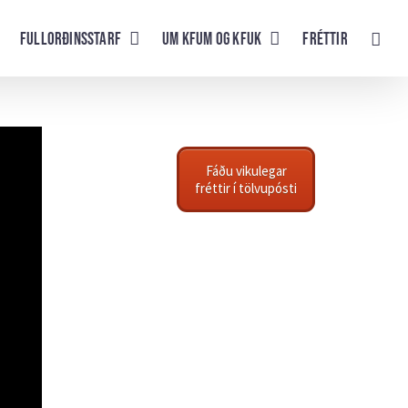
Fullorðinsstarf
UM KFUM og KFUK
Fréttir
Fáðu vikulegar
fréttir í tölvupósti