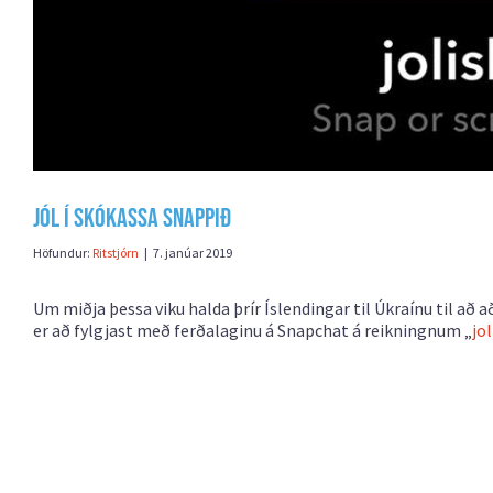
Jól í skókassa snappið
Höfundur:
Ritstjórn
|
7. janúar 2019
Um miðja þessa viku halda þrír Íslendingar til Úkraínu til að
er að fylgjast með ferðalaginu á Snapchat á reikningnum „
jo