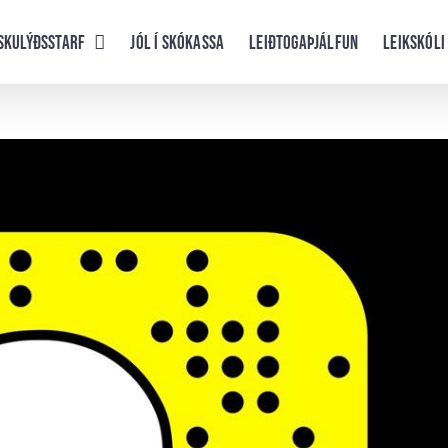
skulýðsstarf
Jól í skókassa
Leiðtogaþjálfun
Leikskóli