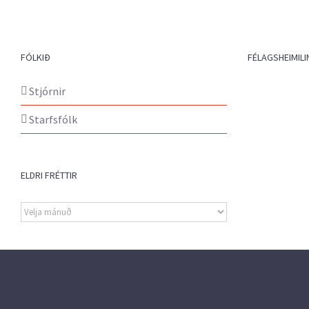
FÓLKIÐ
FÉLAGSHEIMILI
Stjórnir
Starfsfólk
ELDRI FRÉTTIR
Eldri
fréttir