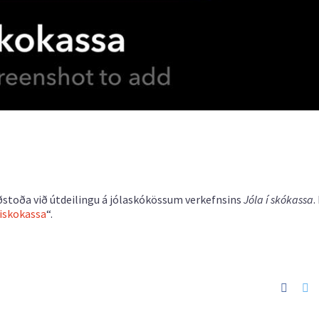
 aðstoða við útdeilingu á jólaskókössum verkefnsins
Jóla í skókassa
.
liskokassa
“.
Faceb
Tw