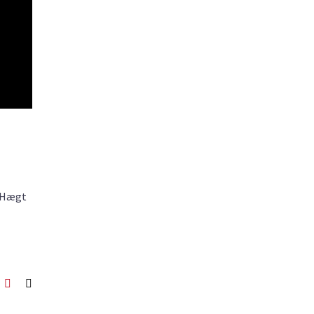
 Hægt
ook
itter
Pinterest
Netfang