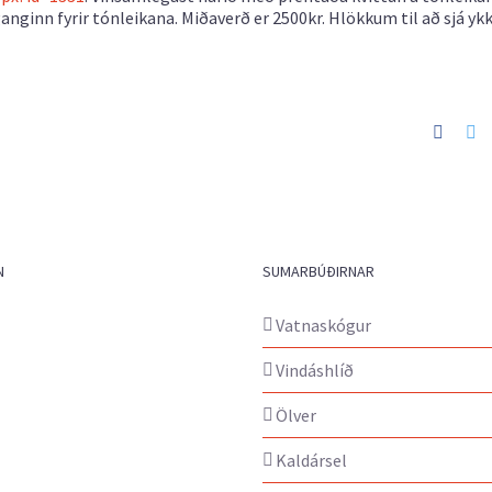
nginn fyrir tónleikana. Miðaverð er 2500kr. Hlökkum til að sjá ykk
Faceb
Tw
N
SUMARBÚÐIRNAR
Vatnaskógur
Vindáshlíð
Ölver
Kaldársel