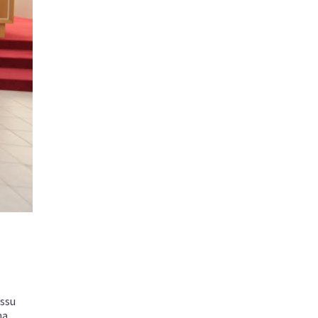
essu
a.