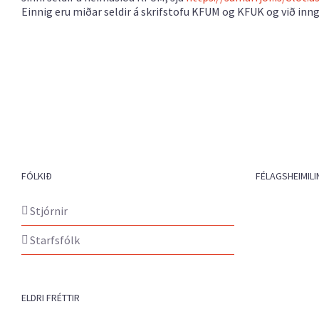
Einnig eru miðar seldir á skrifstofu KFUM og KFUK og við innga
FÓLKIÐ
FÉLAGSHEIMILI
Stjórnir
Starfsfólk
ELDRI FRÉTTIR