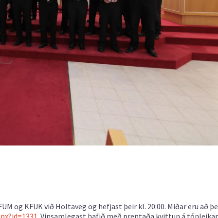
UM og KFUK við Holtaveg og hefjast þeir kl. 20:00. Miðar eru að þ
aspx?id=1331
. Vinsamlegast hafið með prentaða kvittun á tónleikan