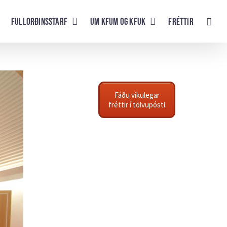
Fullorðinsstarf
UM KFUM og KFUK
Fréttir
Fáðu vikulegar
fréttir í tölvupósti