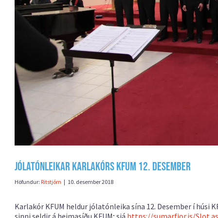
Jólatónleikar Karlakórs KFUM 12. desember
Höfundur:
Ritstjórn
|
10. desember 2018
Karlakór KFUM heldur jólatónleika sína 12. Desember í húsi KF
sinni seldir á heimasíðu KFUM; sjá
https://sumarfjor.is/Slot.