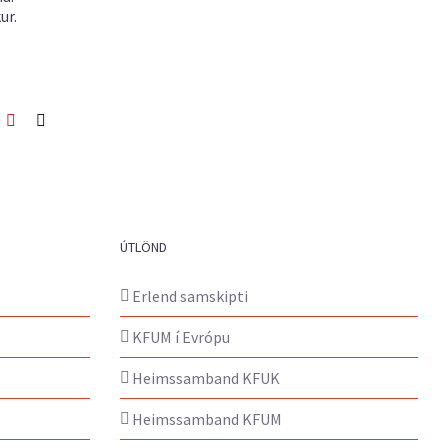
ur.
ook
itter
Pinterest
Netfang
ÚTLÖND
Erlend samskipti
KFUM í Evrópu
Heimssamband KFUK
Heimssamband KFUM