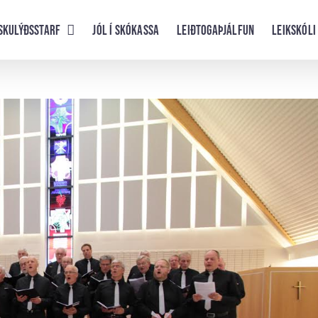
skulýðsstarf
Jól í skókassa
Leiðtogaþjálfun
Leikskóli