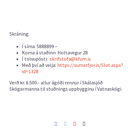
Skráning:
Í síma: 5888899 –
Koma á staðinn: Holtavegur 28
Í tölvupósti:
skrifstofa@kfum.is
Með því að velja:
https://sumarfjor.is/Slot.aspx?
id=1328
Verð kr. 6.500.- allur ágóði rennur í Skálasjóð
Skógarmanna til stuðnings uppbygginu í Vatnaskógi.
Facebook
Twitter
Pinterest
Netfang