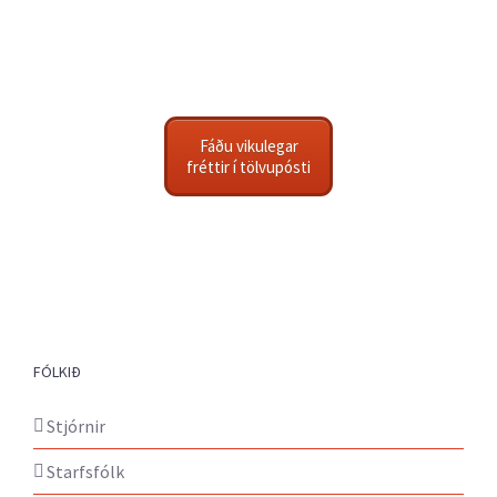
Fáðu vikulegar
fréttir í tölvupósti
FÓLKIÐ
Stjórnir
Starfsfólk