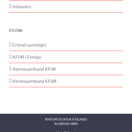
Hólavatn
ÚTLÖND
Erlend samskipti
KFUM í Evrópu
Heimssamband KFUK
Heimssamband KFUM
© KFUM OG KFUK Á ÍSLANDI
Kt:690169-0889