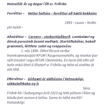
Matseðill: Ár og dagar í lífi sr. Friðriks
Forréttur –
Hetjur hafsins – forréttur að hætti kokksins
1893 – Laura – ferðin
yfir hafið –
Aðalréttur –
Carvery – steikarhlaðborð
. Lambalæri og
dönsk purusteik ásamt meðlæti. (Kartöflubátar, bakað
grænmeti, léttfeta salat og sveppasósu
1. nóv 1896. Olfert Ricard verður
framkvæmdastjóri KFUM í Kaupmannahöfn, og markar þar
nýtt timabil í sögu KFUM í Danmörku. En hann átti eftir að
hafa mikil áhrif á lífsstarf sr. Friðriks og hélst sú vinátta út
allt lífið.
Eftirréttur –
Góðgæti úr eldhúsinu í Vatnaskógi,
súkkulaðikaka og ís
Séra
Friðrik fór í Suðurgöngu árið 1923 og hitti páfann í Róm og
töluðu þeir saman á latínu. Sama ár hófst starfið í
Vatnaskógi.