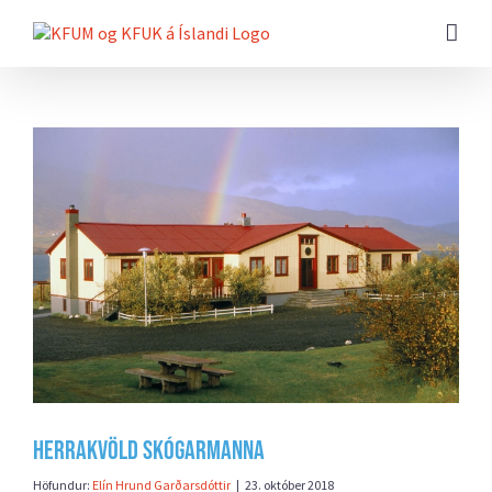
Farðu
beint
að
efni
síðunnar
Skoða
stærri
mynd
Herrakvöld Skógarmanna
Höfundur:
Elín Hrund Garðarsdóttir
|
23. október 2018