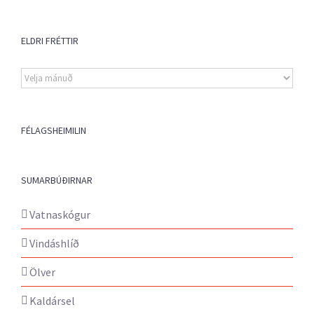
ELDRI FRÉTTIR
Eldri
fréttir
FÉLAGSHEIMILIN
SUMARBÚÐIRNAR
Vatnaskógur
Vindáshlíð
Ölver
Kaldársel