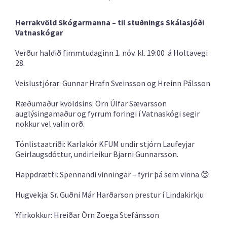
Herrakvöld Skógarmanna – til stuðnings Skálasjóði
Vatnaskógar
Verður haldið fimmtudaginn 1. nóv. kl. 19:00 á Holtavegi
28.
Veislustjórar: Gunnar Hrafn Sveinsson og Hreinn Pálsson
Ræðumaður kvöldsins: Örn Úlfar Sævarsson
auglýsingamaður og fyrrum foringi í Vatnaskógi segir
nokkur vel valin orð.
Tónlistaatriði: Karlakór KFUM undir stjórn Laufeyjar
Geirlaugsdóttur, undirleikur Bjarni Gunnarsson.
Happdrætti: Spennandi vinningar – fyrir þá sem vinna 😊
Hugvekja: Sr. Guðni Már Harðarson prestur í Lindakirkju
Yfirkokkur: Hreiðar Örn Zoega Stefánsson