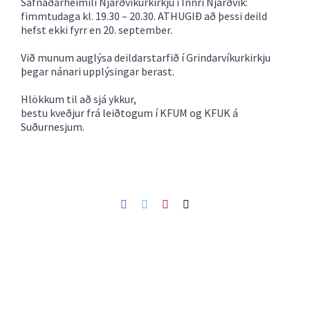
Safnaðarheimili Njarðvíkurkirkju i Innri Njarðvík:
fimmtudaga kl. 19.30 – 20.30. ATHUGIÐ að þessi deild
hefst ekki fyrr en 20. september.
Við munum auglýsa deildarstarfið í Grindarvíkurkirkju
þegar nánari upplýsingar berast.
Hlökkum til að sjá ykkur,
bestu kveðjur frá leiðtogum í KFUM og KFUK á
Suðurnesjum.
Facebook
Twitter
Pinterest
Netfang