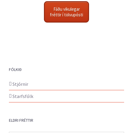
Fáðu vikulegar
fréttir í tölvupósti
FÓLKIÐ
Stjórnir
Starfsfólk
ELDRI FRÉTTIR