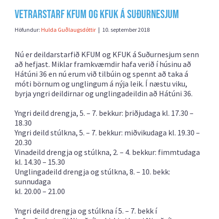
Vetrarstarf KFUM og KFUK á Suðurnesjum
Höfundur:
Hulda Guðlaugsdóttir
|
10. september 2018
Nú er deildarstarfið KFUM og KFUK á Suðurnesjum senn
að hefjast. Miklar framkvæmdir hafa verið í húsinu að
Hátúni 36 en nú erum við tilbúin og spennt að taka á
móti börnum og unglingum á nýja leik. Í næstu viku,
byrja yngri deildirnar og unglingadeildin að Hátúni 36.
Yngri deild drengja, 5. – 7. bekkur: þriðjudaga kl. 17.30 –
18.30
Yngri deild stúlkna, 5. – 7. bekkur: miðvikudaga kl. 19.30 –
20.30
Vinadeild drengja og stúlkna, 2. – 4. bekkur: fimmtudaga
kl. 14.30 – 15.30
Unglingadeild drengja og stúlkna, 8. – 10. bekk:
sunnudaga
kl. 20.00 – 21.00
Yngri deild drengja og stúlkna í 5. – 7. bekk í