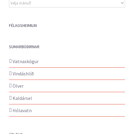
Eldri
fréttir
FÉLAGSHEIMILIN
SUMARBÚÐIRNAR
Vatnaskógur
Vindáshlíð
Ölver
Kaldársel
Hólavatn