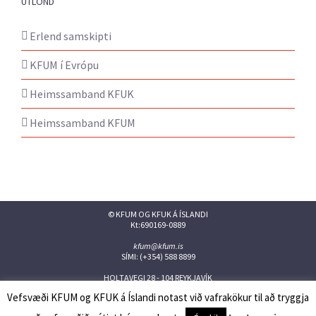
ÚTLÖND
Erlend samskipti
KFUM í Evrópu
Heimssamband KFUK
Heimssamband KFUM
© KFUM OG KFUK Á ÍSLANDI
Kt:690169-0889
kfum@kfum.is
SÍMI: (+354) 588 8899
HOLTAVEGI 28 - 104 REYKJAVÍK
Vefsvæði KFUM og KFUK á Íslandi notast við vafrakökur til að tryggja
Facebook
Twitter
Instagram
Flickr
YouTube
Issuu