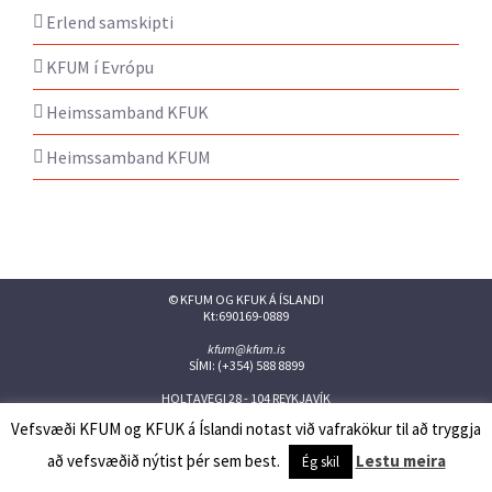
Erlend samskipti
KFUM í Evrópu
Heimssamband KFUK
Heimssamband KFUM
© KFUM OG KFUK Á ÍSLANDI
Kt:690169-0889
kfum@kfum.is
SÍMI: (+354) 588 8899
HOLTAVEGI 28 - 104 REYKJAVÍK
Vefsvæði KFUM og KFUK á Íslandi notast við vafrakökur til að tryggja
Facebook
Twitter
Instagram
Flickr
YouTube
Issuu
að vefsvæðið nýtist þér sem best.
Lestu meira
Ég skil