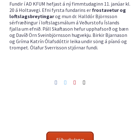
Fundir í AD KFUM hefjast á ný fimmtudaginn 11. janúar kl.
20 á Holtavegi. Efni fyrsta fundarins er
frostavetur og
loftslagsbreytingar
og mun dr. Halldór Björnsson
sérfræðingur í loftslagsmálum á Veðurstofu Íslands
fjalla um efnið. Páll Skaftason hefur upphafsorð og bæn
og Davíð Örn Sveinbjörnsson hugvekju. Birkir Bjarnason
og Gríma Katrín Ólafsdóttir leika undir söng á píanó og
trompet. Ólafur Sverrisson stjórnar fundi.
Facebook
Twitter
Pinterest
Netfang
Fáðu vikulegar