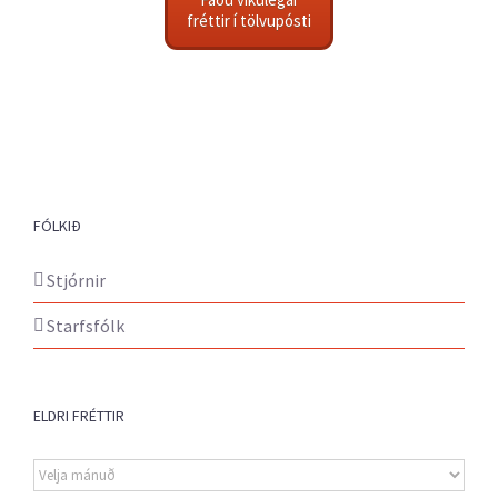
fréttir í tölvupósti
FÓLKIÐ
Stjórnir
Starfsfólk
ELDRI FRÉTTIR
Eldri
fréttir