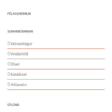
FÉLAGSHEIMILIN
SUMARBÚÐIRNAR
Vatnaskógur
Vindáshlíð
Ölver
Kaldársel
Hólavatn
ÚTLÖND