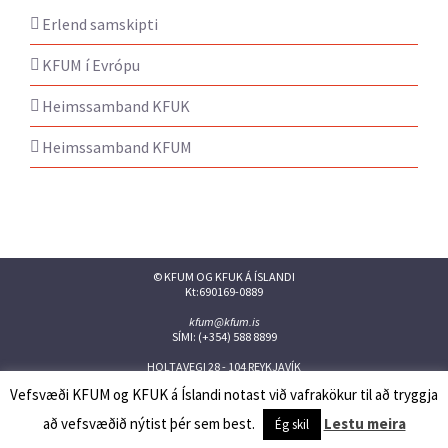
Erlend samskipti
KFUM í Evrópu
Heimssamband KFUK
Heimssamband KFUM
© KFUM OG KFUK Á ÍSLANDI
Kt:690169-0889
kfum@kfum.is
SÍMI: (+354) 588 8899
HOLTAVEGI 28 - 104 REYKJAVÍK
Vefsvæði KFUM og KFUK á Íslandi notast við vafrakökur til að tryggja
Facebook
Twitter
Instagram
Flickr
YouTube
Issuu
að vefsvæðið nýtist þér sem best.
Lestu meira
Ég skil