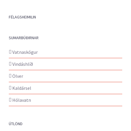
FÉLAGSHEIMILIN
SUMARBÚÐIRNAR
Vatnaskógur
Vindáshlíð
Ölver
Kaldársel
Hólavatn
ÚTLÖND