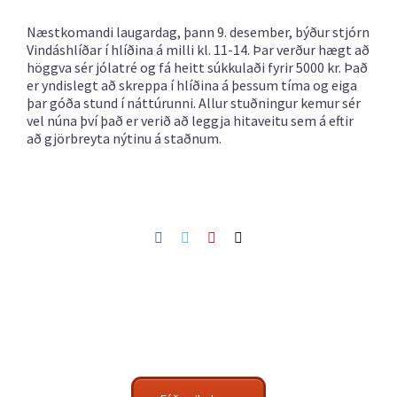
Næstkomandi laugardag, þann 9. desember, býður stjórn
Vindáshlíðar í hlíðina á milli kl. 11-14. Þar verður hægt að
höggva sér jólatré og fá heitt súkkulaði fyrir 5000 kr. Það
er yndislegt að skreppa í hlíðina á þessum tíma og eiga
þar góða stund í náttúrunni. Allur stuðningur kemur sér
vel núna því það er verið að leggja hitaveitu sem á eftir
að gjörbreyta nýtinu á staðnum.
Facebook
Twitter
Pinterest
Netfang