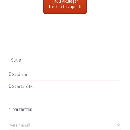
Fáðu vikulegar
fréttir í tölvupósti
FÓLKIÐ
Stjórnir
Starfsfólk
ELDRI FRÉTTIR
Eldri
fréttir