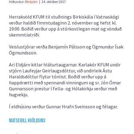
Höfundur:
Ritstjórn
|
24. október 2017
Herrakvöld KFUM til stuðnings Birkiskála í Vatnaskógi
verður haldið fimmtudaginn 2. nóvember og hefst kl.
19:00. Boðið verður upp á stórkostlegan mat og vönduð
skemmtiatriði.
Veislustjórar verða Benjamín Pálsson og Ögmundur Ísak
Ögmundsson.
Ari Eldjárn kitlar hláturtaugarnar. Karlakór KFUM undir
stjórn Laufeyjar Geirlaugsdóttur, við undirleik Ástu
Haraldsdóttur flytur tónlist. Boðið verður upp á
happdrætti með spennandi vinningum og sr. Jón Ómar
Gunnarsson prestur í Fella- og Hólakirkju verður með
hugvekju.
Í eldhúsinu verður Gunnar Hrafn Sveinsson og félagar.
Matseðill kvöldsins