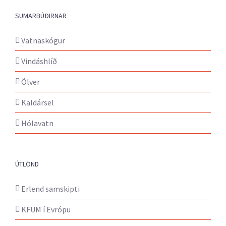
SUMARBÚÐIRNAR
Vatnaskógur
Vindáshlíð
Ölver
Kaldársel
Hólavatn
ÚTLÖND
Erlend samskipti
KFUM í Evrópu