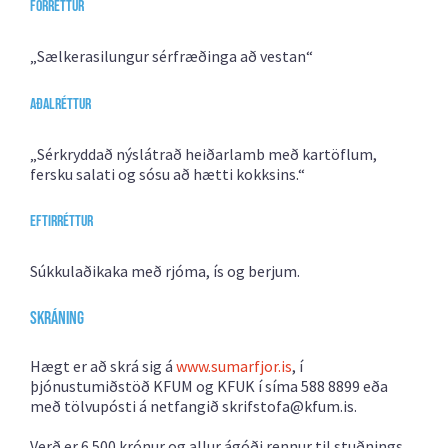
Forréttur
„Sælkerasilungur sérfræðinga að vestan“
Aðalréttur
„Sérkryddað nýslátrað heiðarlamb með kartöflum,
fersku salati og sósu að hætti kokksins.“
Eftirréttur
Súkkulaðikaka með rjóma, ís og berjum.
Skráning
Hægt er að skrá sig á
www.sumarfjor.is
, í
þjónustumiðstöð KFUM og KFUK í síma 588 8899 eða
með tölvupósti á netfangið skrifstofa@kfum.is.
Verð er 6.500 krónur og allur ágóði rennur til stuðnings