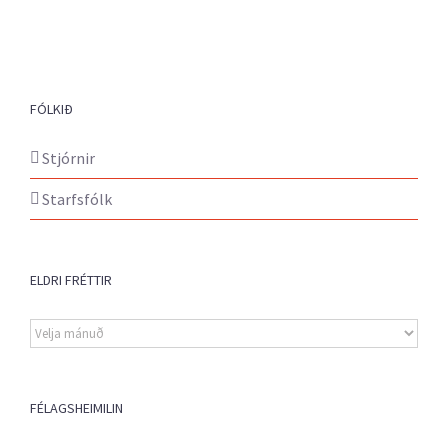
FÓLKIÐ
Stjórnir
Starfsfólk
ELDRI FRÉTTIR
Eldri
fréttir
FÉLAGSHEIMILIN