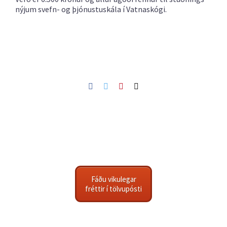
nýjum svefn- og þjónustuskála í Vatnaskógi.
Facebook
Twitter
Pinterest
Netfang
Fáðu vikulegar
fréttir í tölvupósti