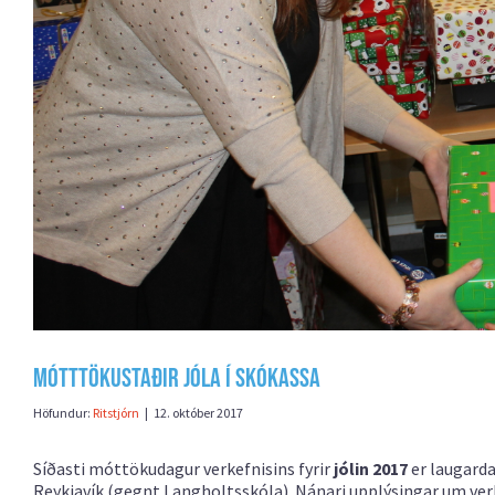
Mótttökustaðir Jóla í skókassa
Höfundur:
Ritstjórn
|
12. október 2017
Síðasti móttökudagur verkefnisins fyrir
jólin 2017
er laugarda
Reykjavík (gegnt Langholtsskóla). Nánari upplýsingar um ver