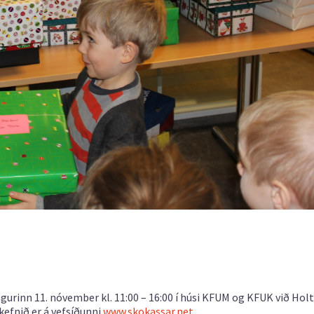
gurinn 11. nóvember kl. 11:00 – 16:00 í húsi KFUM og KFUK við Holt
kefnið er á vefsíðunni
www.skokassar.net
.