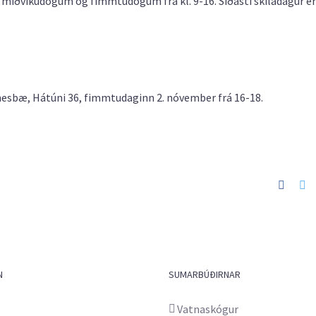
, miðvikudögum og fimmtudögum frá kl. 9-16. Síðasti skiladagur er
nesbæ, Hátúni 36, fimmtudaginn 2. nóvember frá 16-18.
Faceb
Tw
N
SUMARBÚÐIRNAR
Vatnaskógur