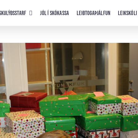
skulýðsstarf
Jól í skókassa
Leiðtogaþjálfun
Leikskóli