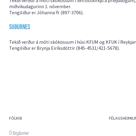
Tekið verður á móti skókössum í Selfosskirkju á þriðjudögum
miðvikudagurinn 1. nóvember.
Tengiliður er Jóhanna Ýr (897-3706).
Suðurnes
Tekið verður á móti skókössum í húsi KFUM og KFUK í Reykja
Tengiliður er Brynja Eiríksdóttir (845-4531/421-5678).
FÓLKIÐ
FÉLAGSHEIMILI
Stjórnir