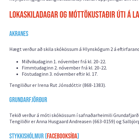
Lokaskiladagar og móttökustaðir úti á la
Akranes
Hægt verður að skila skókössum á Hlynskógum 2 á eftirfaran
Miðvikudaginn 1. nóvember frá kl. 20-22.
Fimmtudaginn 2. nóvember frá kl. 20-22.
Föstudaginn 3. nóvember eftir kl. 17.
Tengiliður er Irena Rut Jónsdóttir (868-1383).
Grundarfjörður
Tekið verður á móti skókössum í safnaðarheimili Grundafjarð
Tengiliðir er Anna Husgaard Andreasen (663-0159) og Salbjörg
Stykkishólmur (
Facebooksíða
)