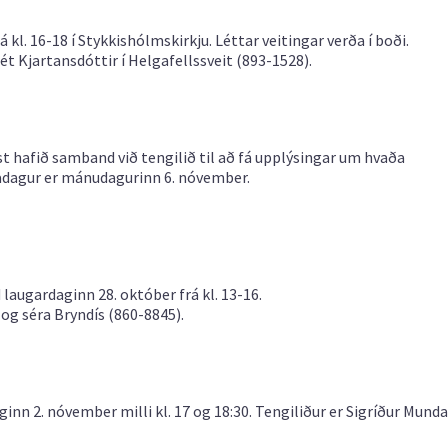
. 16-18 í Stykkishólmskirkju. Léttar veitingar verða í boði.
t Kjartansdóttir í Helgafellssveit (893-1528).
st hafið samband við tengilið til að fá upplýsingar um hvaða
ladagur er mánudagurinn 6. nóvember.
laugardaginn 28. október frá kl. 13-16.
 og séra Bryndís (860-8845).
nn 2. nóvember milli kl. 17 og 18:30. Tengiliður er Sigríður Munda