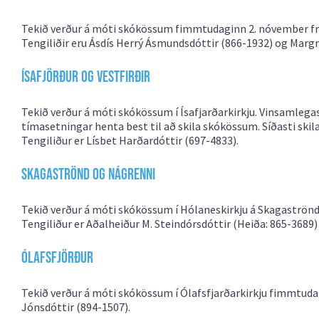
Tekið verður á móti skókössum fimmtudaginn 2. nóvember frá kl
Tengiliðir eru Ásdís Herrý Ásmundsdóttir (866-1932) og Margré
Ísafjörður og Vestfirðir
Tekið verður á móti skókössum í Ísafjarðarkirkju. Vinsamlega
tímasetningar henta best til að skila skókössum. Síðasti ski
Tengiliður er Lísbet Harðardóttir (697-4833).
Skagaströnd og nágrenni
Tekið verður á móti skókössum í Hólaneskirkju á Skagaströnd 
Tengiliður er Aðalheiður M. Steindórsdóttir (Heiða: 865-3689)
Ólafsfjörður
Tekið verður á móti skókössum í Ólafsfjarðarkirkju fimmtudagi
Jónsdóttir (894-1507).