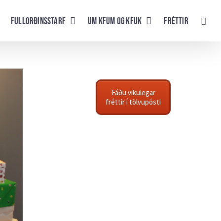
Fullorðinsstarf
UM KFUM og KFUK
Fréttir
Fáðu vikulegar
fréttir í tölvupósti