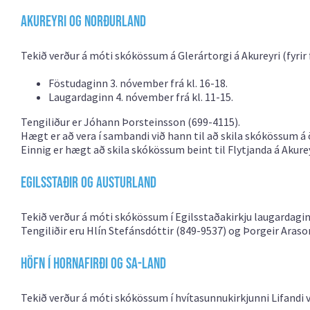
Akureyri og Norðurland
Tekið verður á móti skókössum á Glerártorgi á Akureyri (fyrir
Föstudaginn 3. nóvember frá kl. 16-18.
Laugardaginn 4. nóvember frá kl. 11-15.
Tengiliður er Jóhann Þorsteinsson (699-4115).
Hægt er að vera í sambandi við hann til að skila skókössum 
Einnig er hægt að skila skókössum beint til Flytjanda á Akurey
Egilsstaðir og Austurland
Tekið verður á móti skókössum í Egilsstaðakirkju laugardaginn
Tengiliðir eru Hlín Stefánsdóttir (849-9537) og Þorgeir Araso
Höfn í Hornafirði og SA-land
Tekið verður á móti skókössum í hvítasunnukirkjunni Lifandi v