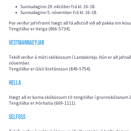
Sunnudaginn 29. október frá kl. 16-18.
Sunnudaginn 5. nóvember frá kl. 16-18.
Þar verður jafnframt hægt að fá aðstoð við að pakka inn köss
Tengiliður er Helga (866-5734).
Vestmannaeyjar
Tekið verður á móti skókössum í Landakirkju. Hún er að jafnaði 
nóvember.
Tengiliður er Gísli Stefánsson (849-5754).
Hella
Hægt að er koma skókössum til tengiliðar í grunnskólanum á
Tengiliður er Þórhalla (669-1111).
Selfoss