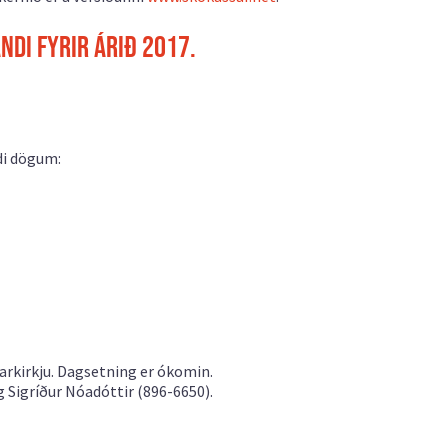
ndi fyrir árið 2017.
di dögum:
arkirkju. Dagsetning er ókomin.
 Sigríður Nóadóttir (896-6650).