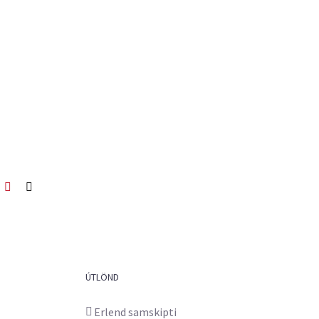
ook
itter
Pinterest
Netfang
ÚTLÖND
Erlend samskipti