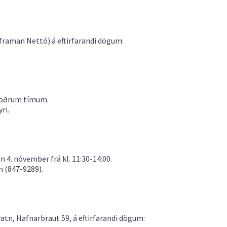
 framan Nettó) á eftirfarandi dögum:
á öðrum tímum.
ri.
 4. nóvember frá kl. 11:30-14:00.
n (847-9289).
atn, Hafnarbraut 59, á eftirfarandi dögum: