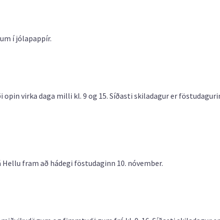
um í jólapappír.
opin virka daga milli kl. 9 og 15. Síðasti skiladagur er föstudaguri
 Hellu fram að hádegi föstudaginn 10. nóvember.