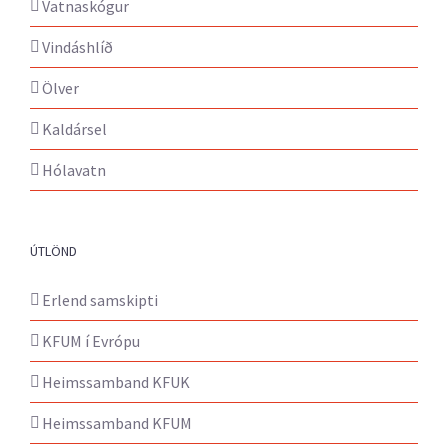
Vatnaskógur
Vindáshlíð
Ölver
Kaldársel
Hólavatn
ÚTLÖND
Erlend samskipti
KFUM í Evrópu
Heimssamband KFUK
Heimssamband KFUM