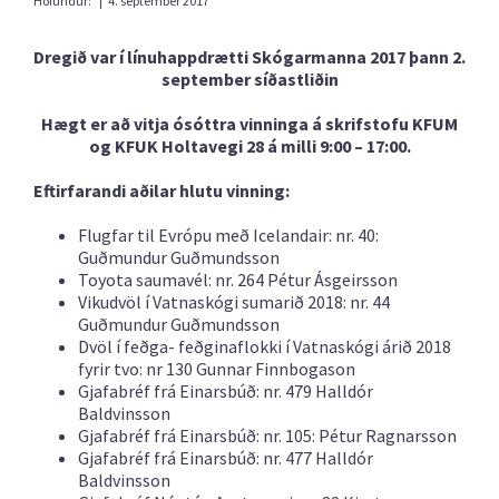
Höfundur:
|
4. september 2017
Dregið var í línuhappdrætti Skógarmanna 2017 þann 2.
september síðastliðin
Hægt er að vitja ósóttra vinninga á skrifstofu KFUM
og KFUK Holtavegi 28 á milli 9:00 – 17:00.
Eftirfarandi aðilar hlutu vinning:
Flugfar til Evrópu með Icelandair: nr. 40:
Guðmundur Guðmundsson
Toyota saumavél: nr. 264 Pétur Ásgeirsson
Vikudvöl í Vatnaskógi sumarið 2018: nr. 44
Guðmundur Guðmundsson
Dvöl í feðga- feðginaflokki í Vatnaskógi árið 2018
fyrir tvo: nr 130 Gunnar Finnbogason
Gjafabréf frá Einarsbúð: nr. 479 Halldór
Baldvinsson
Gjafabréf frá Einarsbúð: nr. 105: Pétur Ragnarsson
Gjafabréf frá Einarsbúð: nr. 477 Halldór
Baldvinsson