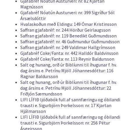
Gjafabréf Nóatún Austurveri: nr. 82 Kjartan
Magnússon
Gjafabréf Nóatún Austurveri: nr. 399 Sigríður Sól
Ársælsdóttir
Hvalaskoðun með Eldingu: 149 Ómar Kristinsson
Saffran gjafabréf: nr. 244 Hörður Geirlaugsson
Saffran gjafabréf: nr. 119 Benedikt Guðmundsson
Saffran gjafabréf: nr. 46 Guðmundur Guðmundsson
Saffran gjafabréf: nr. 249 Valdimar Hallgrímsson
Gjafabréf Coke/Fanta: nr. 442 Halldór Baldvinsson
Gjafabréf Coke/Fanta: nr. 113 Reynir Baldursson
Salt og hunang, orð úr Biblíunni til íhugunar f. hv.
dag ársins e. Petrínu Mjöll Jóhannesdóttur: 116
Ragnar Baldursson
Salt og hunang, orð úr Biblíunni til íhugunar f. hv.
dag ársins e. Petrínu Mjöll Jóhannesdóttur: 22
Friðjón Sæmundsson
LIFI LÍFIÐ ljóðabók full af sannfæringu og óbilandi
trausti e. Sigurbjörn Þorkelsson: nr. 17 Kjartan
Hjálmarsson
LIFI LÍFIÐ ljóðabók full af sannfæringu og óbilandi
trausti e. Sigurbjörn Þorkelsson: nr. 256 Pétur
Ásgeirsson