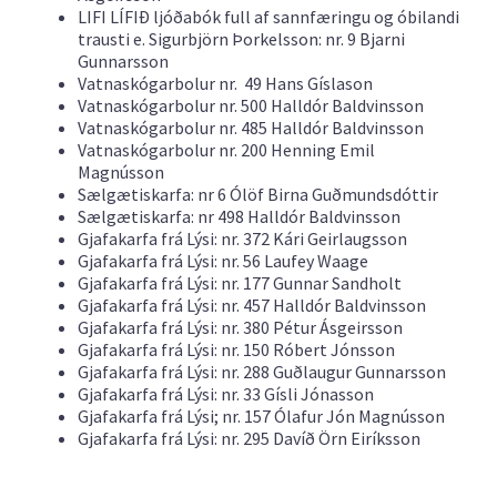
LIFI LÍFIÐ ljóðabók full af sannfæringu og óbilandi
trausti e. Sigurbjörn Þorkelsson: nr. 9 Bjarni
Gunnarsson
Vatnaskógarbolur nr. 49 Hans Gíslason
Vatnaskógarbolur nr. 500 Halldór Baldvinsson
Vatnaskógarbolur nr. 485 Halldór Baldvinsson
Vatnaskógarbolur nr. 200 Henning Emil
Magnússon
Sælgætiskarfa: nr 6 Ólöf Birna Guðmundsdóttir
Sælgætiskarfa: nr 498 Halldór Baldvinsson
Gjafakarfa frá Lýsi: nr. 372 Kári Geirlaugsson
Gjafakarfa frá Lýsi: nr. 56 Laufey Waage
Gjafakarfa frá Lýsi: nr. 177 Gunnar Sandholt
Gjafakarfa frá Lýsi: nr. 457 Halldór Baldvinsson
Gjafakarfa frá Lýsi: nr. 380 Pétur Ásgeirsson
Gjafakarfa frá Lýsi: nr. 150 Róbert Jónsson
Gjafakarfa frá Lýsi: nr. 288 Guðlaugur Gunnarsson
Gjafakarfa frá Lýsi: nr. 33 Gísli Jónasson
Gjafakarfa frá Lýsi; nr. 157 Ólafur Jón Magnússon
Gjafakarfa frá Lýsi: nr. 295 Davíð Örn Eiríksson