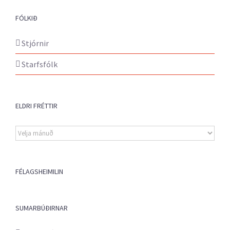
FÓLKIÐ
Stjórnir
Starfsfólk
ELDRI FRÉTTIR
Eldri
fréttir
FÉLAGSHEIMILIN
SUMARBÚÐIRNAR