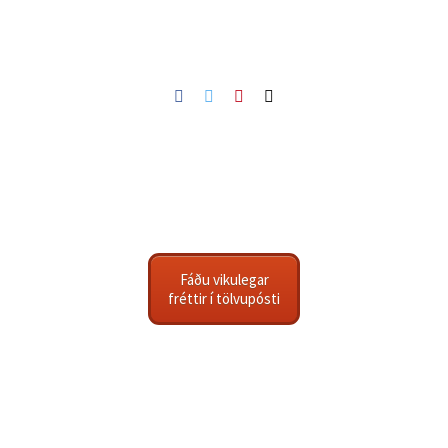
Facebook
Twitter
Pinterest
Netfang
Fáðu vikulegar
fréttir í tölvupósti