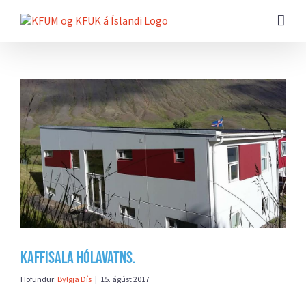
Farðu
beint
að
efni
síðunnar
Skoða
stærri
mynd
Kaffisala Hólavatns.
Höfundur:
Bylgja Dís
|
15. ágúst 2017