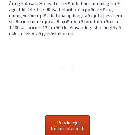
Árleg kaffisala Hólavatns verður haldin sunnudaginn 20.
ágúst kl. 14.30-17.00. Kaffihlaðborð á góðu verði og
einnig verður opið á bátana og hægt að njóta þess sem
staðurinn hefur upp á að bjóða. Verð fyrir fullorðna er
1.500 kr., börn 6-12 ára 500 kr. Vinsamlegast athugið að
ekki er tekið við greiðslukortum.
Facebook
Twitter
Pinterest
Netfang
Fáðu vikulegar
fréttir í tölvupósti