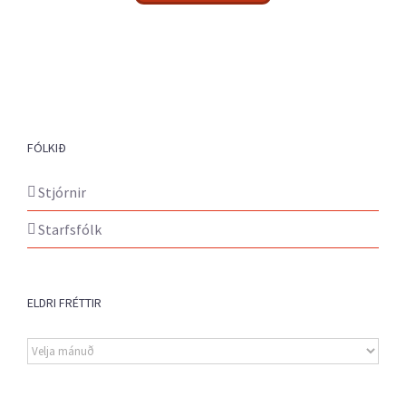
FÓLKIÐ
Stjórnir
Starfsfólk
ELDRI FRÉTTIR
Eldri
fréttir