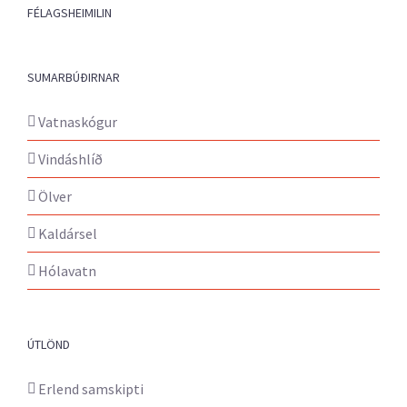
FÉLAGSHEIMILIN
SUMARBÚÐIRNAR
Vatnaskógur
Vindáshlíð
Ölver
Kaldársel
Hólavatn
ÚTLÖND
Erlend samskipti