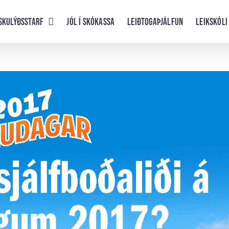
skulýðsstarf
Jól í skókassa
Leiðtogaþjálfun
Leikskóli