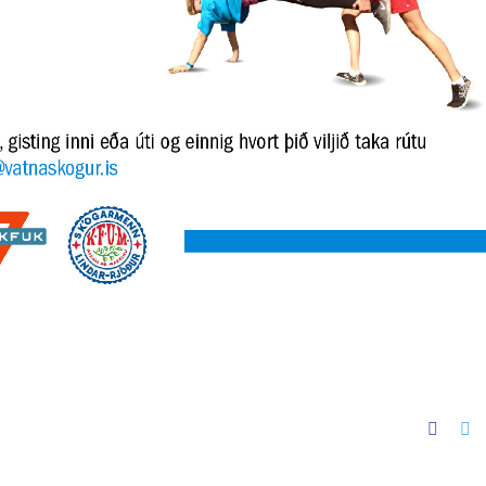
Faceb
Tw