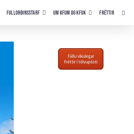
Fullorðinsstarf
UM KFUM og KFUK
Fréttir
Fáðu vikulegar
fréttir í tölvupósti