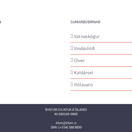
N
SUMARBÚÐIRNAR
Vatnaskógur
Vindáshlíð
Ölver
Kaldársel
Hólavatn
© KFUM OG KFUK Á ÍSLANDI
Kt:690169-0889
kfum@kfum.is
SÍMI: (+354) 588 8899