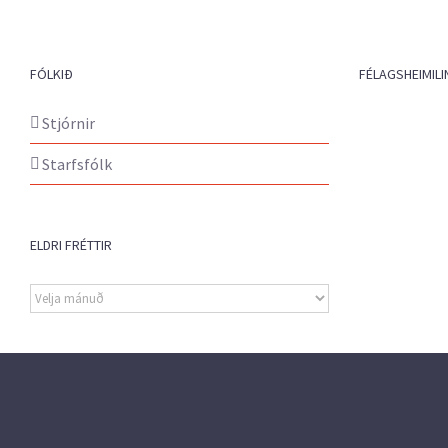
FÓLKIÐ
FÉLAGSHEIMILI
Stjórnir
Starfsfólk
ELDRI FRÉTTIR
Eldri
fréttir