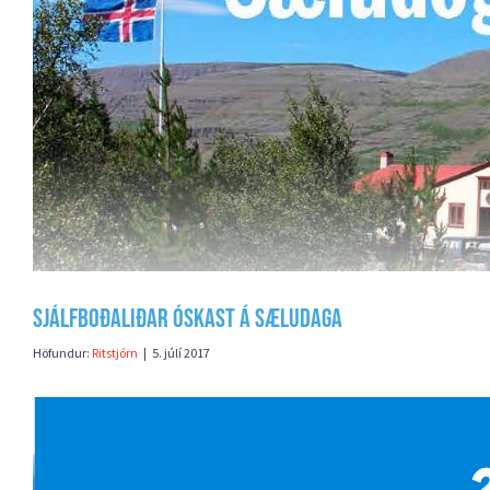
Sjálfboðaliðar óskast á Sæludaga
Höfundur:
Ritstjórn
|
5. júlí 2017