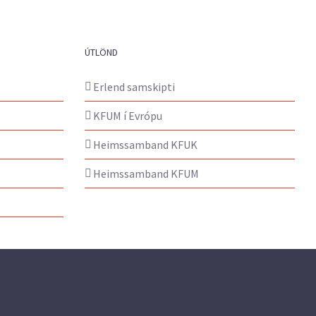
ÚTLÖND
Erlend samskipti
KFUM í Evrópu
Heimssamband KFUK
Heimssamband KFUM