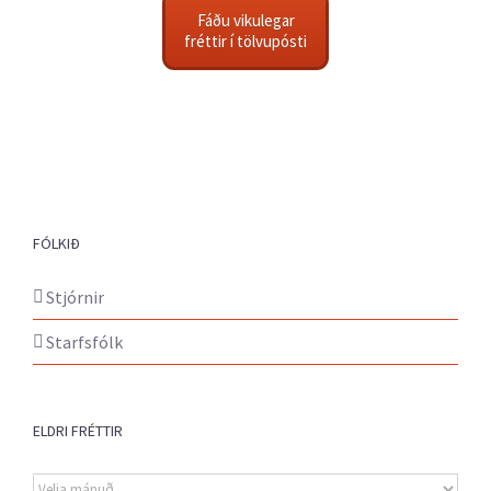
Fáðu vikulegar
fréttir í tölvupósti
FÓLKIÐ
Stjórnir
Starfsfólk
ELDRI FRÉTTIR
Eldri