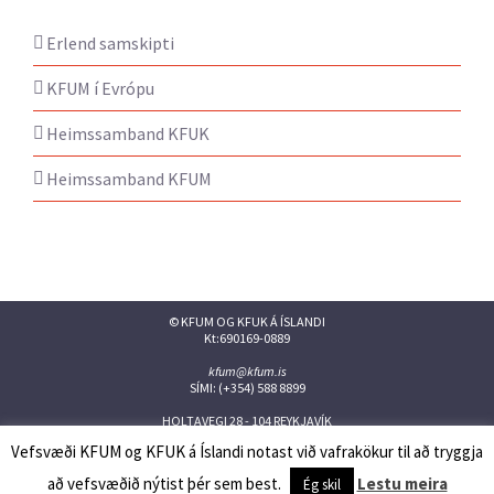
Erlend samskipti
KFUM í Evrópu
Heimssamband KFUK
Heimssamband KFUM
© KFUM OG KFUK Á ÍSLANDI
Kt:690169-0889
kfum@kfum.is
SÍMI: (+354) 588 8899
HOLTAVEGI 28 - 104 REYKJAVÍK
Vefsvæði KFUM og KFUK á Íslandi notast við vafrakökur til að tryggja
Facebook
Twitter
Instagram
Flickr
YouTube
Issuu
að vefsvæðið nýtist þér sem best.
Lestu meira
Ég skil