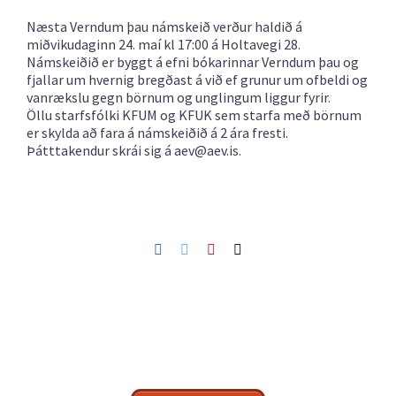
Næsta Verndum þau námskeið verður haldið á
miðvikudaginn 24. maí kl 17:00 á Holtavegi 28.
Námskeiðið er byggt á efni bókarinnar Verndum þau og
fjallar um hvernig bregðast á við ef grunur um ofbeldi og
vanrækslu gegn börnum og unglingum liggur fyrir.
Öllu starfsfólki KFUM og KFUK sem starfa með börnum
er skylda að fara á námskeiðið á 2 ára fresti.
Þátttakendur skrái sig á aev@aev.is.
Facebook
Twitter
Pinterest
Netfang