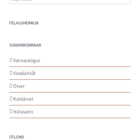
fréttir
FÉLAGSHEIMILIN
SUMARBÚÐIRNAR
Vatnaskógur
Vindáshlíð
Ölver
Kaldársel
Hólavatn
ÚTLÖND