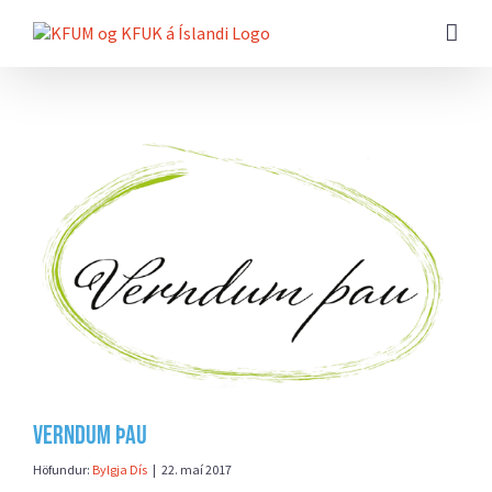
Farðu
beint
að
efni
síðunnar
Skoða
stærri
mynd
Verndum þau
Höfundur:
Bylgja Dís
|
22. maí 2017