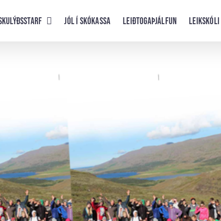
skulýðsstarf
Jól í skókassa
Leiðtogaþjálfun
Leikskóli