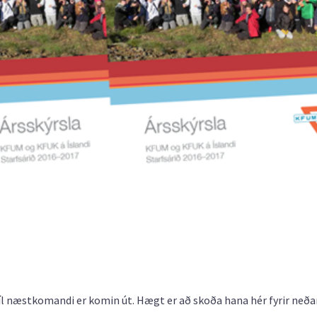
íl næstkomandi er komin út. Hægt er að skoða hana hér fyrir neða