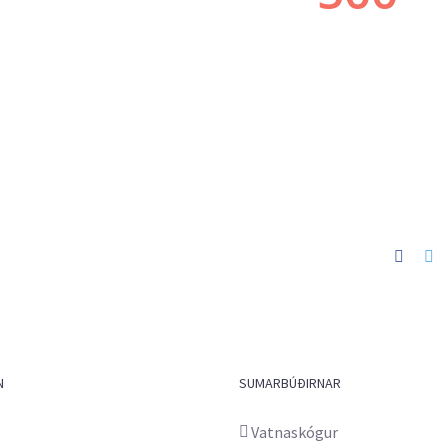
Faceb
Tw
N
SUMARBÚÐIRNAR
Vatnaskógur