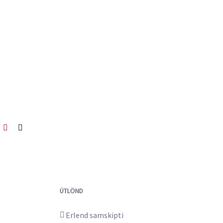
ook
itter
Pinterest
Netfang
ÚTLÖND
Erlend samskipti