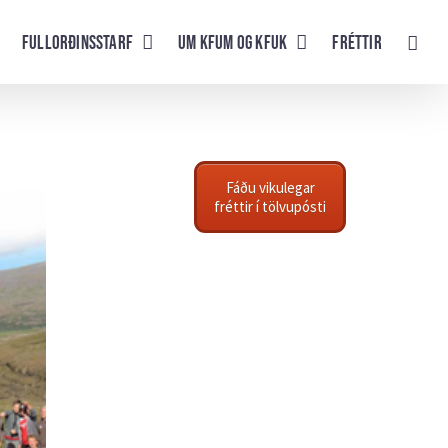
Fullorðinsstarf
UM KFUM og KFUK
Fréttir
Fáðu vikulegar
fréttir í tölvupósti