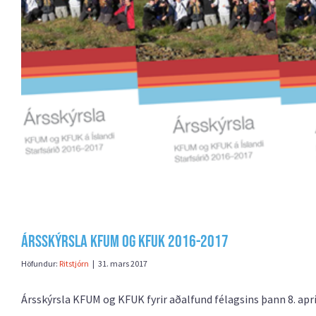
Ársskýrsla KFUM og KFUK 2016-2017
Höfundur:
Ritstjórn
|
31. mars 2017
Ársskýrsla KFUM og KFUK fyrir aðalfund félagsins þann 8. apr