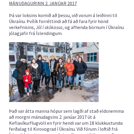
MÁNUDAGURINN 2. JANÚAR 2017
Þá var loksins komið að þessu, við vorum á leiðinni til
Úkraínu. Þvílík forréttindi að fá að fara fyrir hönd
verkefnisins,
Jól í skókassa
, og afhenda börnum í Úkraínu
jólagjafir frá Íslendingum.
Það var átta manna hópur sem lagði af stað eldsnemma
að morgni mánudagsins 2. janúar 2017 út á
Keflavíkurflugvöll en fyrir hendi var um 18 klukkustunda
ferðalag til Kirovograd í Úkraínu. Við fórum í loftið frá