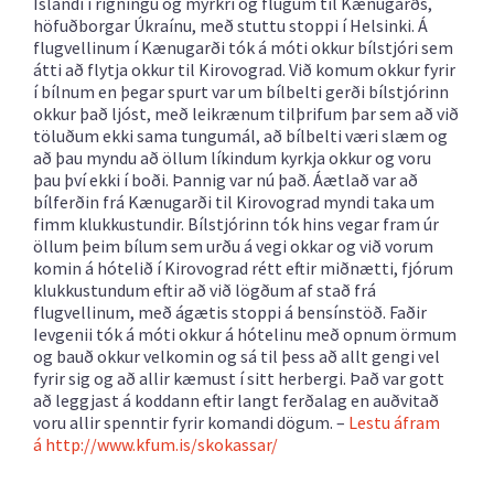
Íslandi í rigningu og myrkri og flugum til Kænugarðs,
höfuðborgar Úkraínu, með stuttu stoppi í Helsinki. Á
flugvellinum í Kænugarði tók á móti okkur bílstjóri sem
átti að flytja okkur til Kirovograd. Við komum okkur fyrir
í bílnum en þegar spurt var um bílbelti gerði bílstjórinn
okkur það ljóst, með leikrænum tilþrifum þar sem að við
töluðum ekki sama tungumál, að bílbelti væri slæm og
að þau myndu að öllum líkindum kyrkja okkur og voru
þau því ekki í boði. Þannig var nú það. Áætlað var að
bílferðin frá Kænugarði til Kirovograd myndi taka um
fimm klukkustundir. Bílstjórinn tók hins vegar fram úr
öllum þeim bílum sem urðu á vegi okkar og við vorum
komin á hótelið í Kirovograd rétt eftir miðnætti, fjórum
klukkustundum eftir að við lögðum af stað frá
flugvellinum, með ágætis stoppi á bensínstöð. Faðir
Ievgenii tók á móti okkur á hótelinu með opnum örmum
og bauð okkur velkomin og sá til þess að allt gengi vel
fyrir sig og að allir kæmust í sitt herbergi. Það var gott
að leggjast á koddann eftir langt ferðalag en auðvitað
voru allir spenntir fyrir komandi dögum. –
Lestu áfram
á http://www.kfum.is/skokassar/