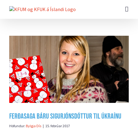
Farðu
beint
að
efni
síðunnar
Skoða
stærri
mynd
Ferðasaga Báru Sigurjónsdóttur til Úkraínu
Höfundur:
Bylgja Dís
|
15. febrúar 2017