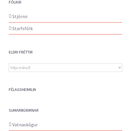
FÓLKIÐ
Stjórnir
Starfsfólk
ELDRI FRÉTTIR
Eldri
fréttir
FÉLAGSHEIMILIN
SUMARBÚÐIRNAR
Vatnaskógur