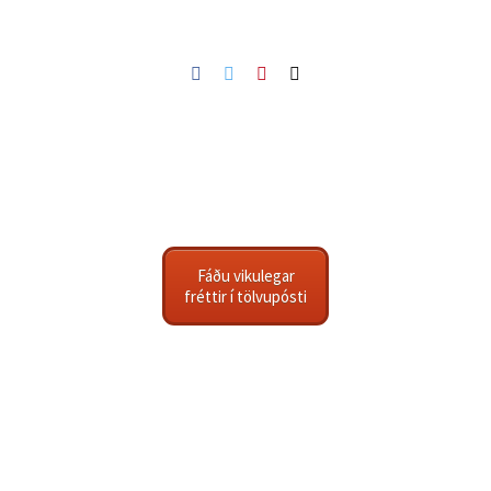
Facebook
Twitter
Pinterest
Netfang
Fáðu vikulegar
fréttir í tölvupósti