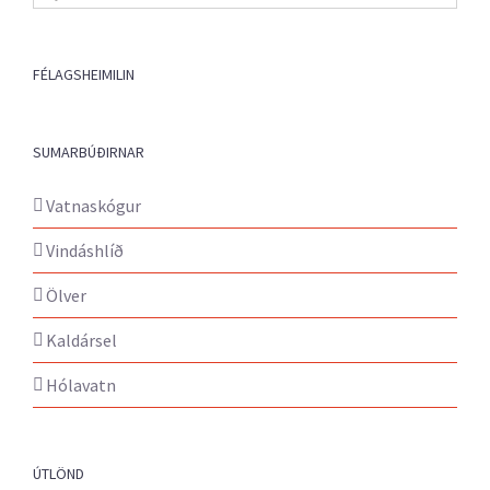
fréttir
FÉLAGSHEIMILIN
SUMARBÚÐIRNAR
Vatnaskógur
Vindáshlíð
Ölver
Kaldársel
Hólavatn
ÚTLÖND