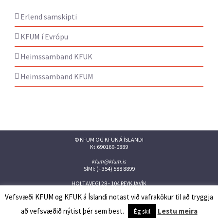
Erlend samskipti
KFUM í Evrópu
Heimssamband KFUK
Heimssamband KFUM
© KFUM OG KFUK Á ÍSLANDI
Kt:690169-0889
kfum@kfum.is
SÍMI: (+354) 588 8899
HOLTAVEGI 28 - 104 REYKJAVÍK
Vefsvæði KFUM og KFUK á Íslandi notast við vafrakökur til að tryggja
Facebook
Twitter
Instagram
Flickr
YouTube
Issuu
að vefsvæðið nýtist þér sem best.
Lestu meira
Ég skil