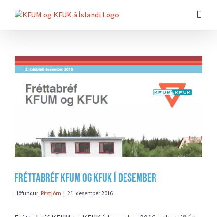
Farðu
beint
að
efni
síðunnar
Skoða
stærri
mynd
Fréttabréf KFUM og KFUK í desember
Höfundur:
Ritstjórn
|
21. desember 2016