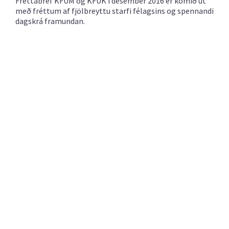
Fréttabréf KFUM og KFUK í desember 2016 er komið út
með fréttum af fjölbreyttu starfi félagsins og spennandi
dagskrá framundan.