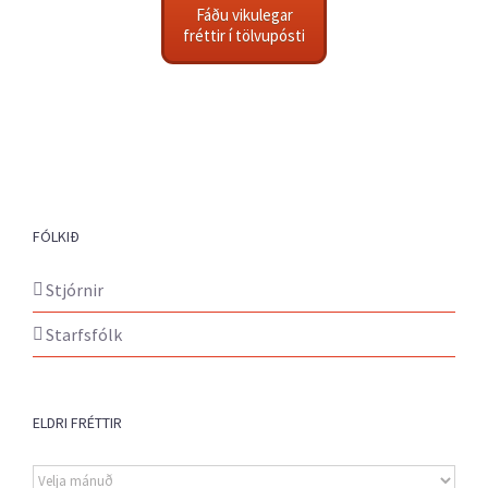
Fáðu vikulegar
fréttir í tölvupósti
FÓLKIÐ
Stjórnir
Starfsfólk
ELDRI FRÉTTIR
Eldri