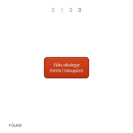
Facebook
Twitter
Pinterest
Netfang
Fáðu vikulegar
fréttir í tölvupósti
FÓLKIÐ