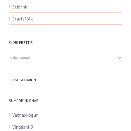
Stjórnir
Starfsfólk
ELDRI FRÉTTIR
Eldri
fréttir
FÉLAGSHEIMILIN
SUMARBÚÐIRNAR
Vatnaskógur
Vindáshlíð