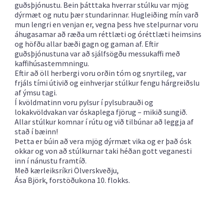
guðsþjónustu. Bein þátttaka hverrar stúlku var mjög
dýrmæt og nutu þær stundarinnar. Hugleiðing mín varð
mun lengri en venjan er, vegna þess hve stelpurnar voru
áhugasamar að ræða um réttlæti og óréttlæti heimsins
og höfðu allar bæði gagn og gaman af. Eftir
guðsþjónustuna var að sjálfsögðu messukaffi með
kaffihúsastemmningu.
Eftir að öll herbergi voru orðin tóm og snyrtileg, var
frjáls tími útivið og einhverjar stúlkur fengu hárgreiðslu
af ýmsu tagi.
Í kvöldmatinn voru pylsur í pylsubrauði og
lokakvöldvakan var óskaplega fjörug – mikið sungið.
Allar stúlkur komnar í rútu og við tilbúnar að leggja af
stað í bæinn!
Þetta er búin að vera mjög dýrmæt vika og er það ósk
okkar og von að stúlkurnar taki héðan gott veganesti
inn í nánustu framtíð.
Með kærleiksríkri Ölverskveðju,
Ása Björk, forstöðukona 10. flokks.