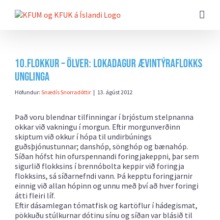
Farðu
beint
að
efni
síðunnar
10.flokkur – Ölver: Lokadagur Ævintýraflokks
Unglinga
Höfundur:
Snædís Snorradóttir
|
13. ágúst 2012
Það voru blendnar tilfinningar í brjóstum stelpnanna
okkar við vakningu í morgun. Eftir morgunverðinn
skiptum við okkur í hópa til undirbúnings
guðsþjónustunnar; danshóp, sönghóp og bænahóp.
Síðan hófst hin ofurspennandi foringjakeppni, þar sem
sigurlið flokksins í brennóbolta keppir við foringja
flokksins, sá síðarnefndi vann. Þá kepptu foringjarnir
einnig við allan hópinn og unnu með því að hver foringi
átti fleiri líf.
Eftir dásamlegan tómatfisk og kartöflur í hádegismat,
pökkuðu stúlkurnar dótinu sínu og síðan var blásið til