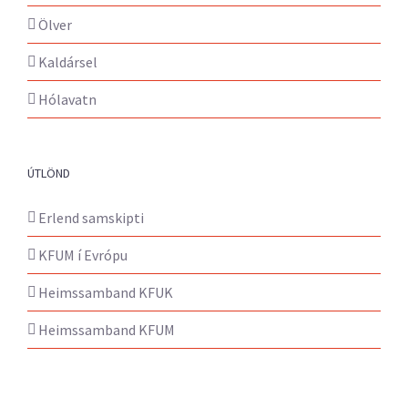
Ölver
Kaldársel
Hólavatn
ÚTLÖND
Erlend samskipti
KFUM í Evrópu
Heimssamband KFUK
Heimssamband KFUM