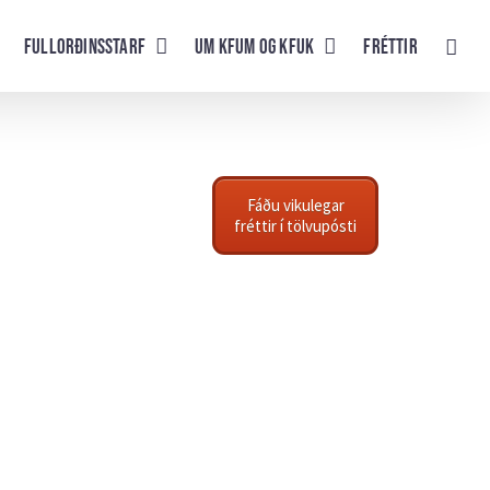
Fullorðinsstarf
UM KFUM og KFUK
Fréttir
Fáðu vikulegar
fréttir í tölvupósti