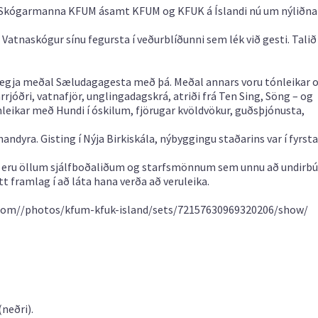
um Skógarmanna KFUM ásamt KFUM og KFUK á Íslandi nú um nýliðna
 Vatnaskógur sínu fegursta í veðurblíðunni sem lék við gesti. Talið
 ánægja meðal Sæludagagesta með þá. Meðal annars voru tónleikar o
arrjóðri, vatnafjör, unglingadagskrá, atriði frá Ten Sing, Söng – og
nleikar með Hundi í óskilum, fjörugar kvöldvökur, guðsþjónusta,
dyra. Gisting í Nýja Birkiskála, nýbyggingu staðarins var í fyrsta
eru öllum sjálfboðaliðum og starfsmönnum sem unnu að undirbú
 framlag í að láta hana verða að veruleika.
r.com//photos/kfum-kfuk-island/sets/72157630969320206/show/
(neðri).