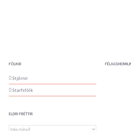
FÓLKIÐ
FÉLAGSHEIMILI
Stjórnir
Starfsfólk
ELDRI FRÉTTIR
Eldri