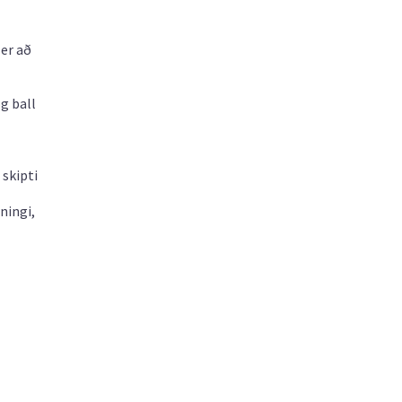
 er að
g ball
 skipti
ningi,