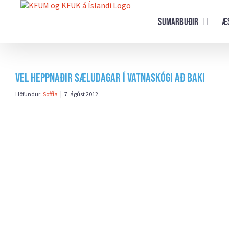
Farðu
beint
Sumarbuðir
Æ
að
efni
síðunnar
Vel heppnaðir Sæludagar í Vatnaskógi að baki
Höfundur:
Soffía
|
7. ágúst 2012