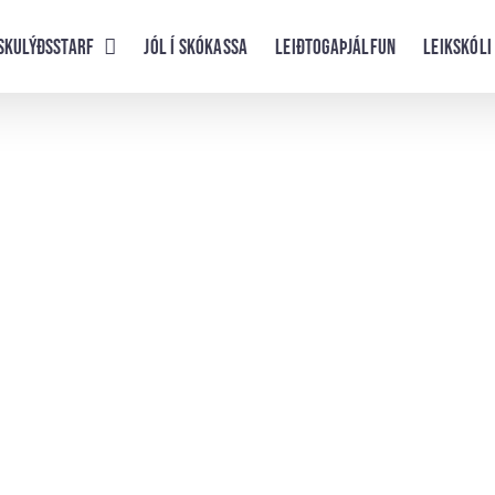
skulýðsstarf
Jól í skókassa
Leiðtogaþjálfun
Leikskóli