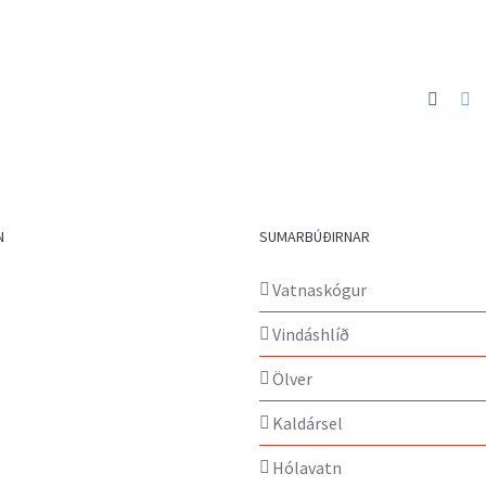
Faceb
Tw
N
SUMARBÚÐIRNAR
Vatnaskógur
Vindáshlíð
Ölver
Kaldársel
Hólavatn