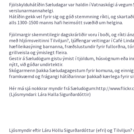
Fjölskylduhátíðin Sæludagar var haldin í Vatnaskógi á veg
verslunarmannahelgi.
Hátíðin gekk vel fyrir sig og góð stemmning ríkti, og skartaði
alls 1300-1500 manns hafi heimsótt svæðið um helgina.
Fjölmargir skemmtilegir dagskrárliðir voru í boði, og ríkti
með hljómsveitinni Tilviljun?, ljúffengar veitingar í Café Lind
hæfileikasýning barnanna, fræðslustundir fyrir fullorðna, tó
grillveisla og ýmislegt fleira.
Gestir á Sæludögum gistu ýmist í tjöldum, húsvögnum eða innan
nýtt, við góðar undirtektir.
Skógarmenn þakka Sæludagagestum fyrir komuna, og einnig 
framkvæmd og frágangi hátíðarinnar þakkað kærlega fyrir sitt
Hér má sjá nokkrar myndir frá Sæludögum:http://www.flick
(Ljósmyndari: Lára Halla Sigurðardóttir)
Ljósmyndir eftir Láru Höllu Sigurðardóttur (efri) og Tilviljun? 