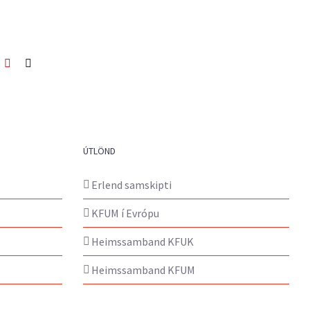
ook
itter
Pinterest
Netfang
ÚTLÖND
Erlend samskipti
KFUM í Evrópu
Heimssamband KFUK
Heimssamband KFUM