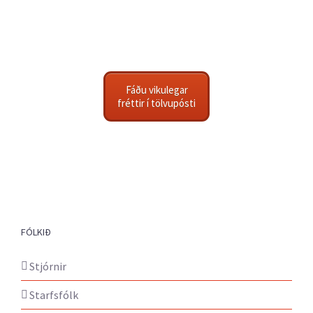
Fáðu vikulegar
fréttir í tölvupósti
FÓLKIÐ
Stjórnir
Starfsfólk