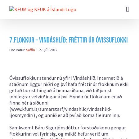
Farðu
beint
að
efni
síðunnar
7.flokkur – Vindáshlíð: Fréttir úr Óvissuflokki
Höfundur:
Soffía
|
27. júlí 2012
Óvissuflokkur stendur nú yfir í Vindáshlíð. Internetið á
staðnum liggur niðri og því hafa fréttir úr flokknum ekki
getað borist hingað á heimasíðuna, við biðjumst
innilegrar velvirðingar á því. Myndir úr flokknum er að
finna hér á síðunni
(www.kfum.is/sumarstarf/vindashlid/vindashlid-
ljosmyndir/) , og unnið er að því að koma fleirum inn.
Samkvæmt Báru Sigurjónsdóttur forstöðukonu gengur
flokkurinn vel fyrir sig, og mikið hefur verið um