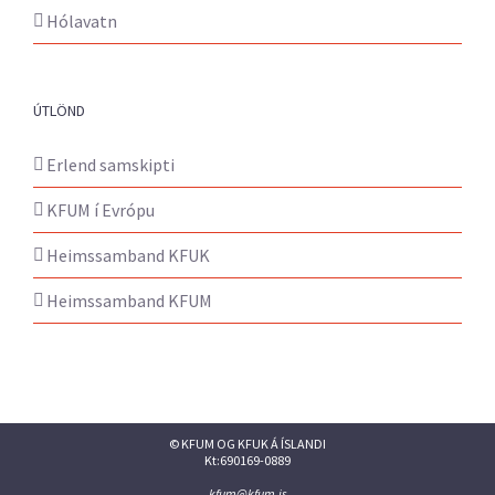
Hólavatn
ÚTLÖND
Erlend samskipti
KFUM í Evrópu
Heimssamband KFUK
Heimssamband KFUM
© KFUM OG KFUK Á ÍSLANDI
Kt:690169-0889
kfum@kfum.is