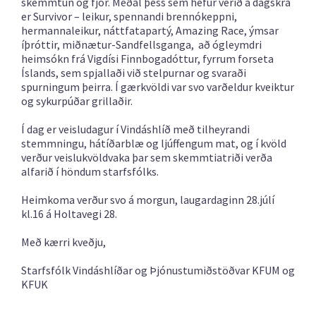
skemmtun og fjör. Meðal þess sem hefur verið á dagskrá
er Survivor – leikur, spennandi brennókeppni,
hermannaleikur, náttfatapartý, Amazing Race, ýmsar
íþróttir, miðnætur-Sandfellsganga, að ógleymdri
heimsókn frá Vigdísi Finnbogadóttur, fyrrum forseta
Íslands, sem spjallaði við stelpurnar og svaraði
spurningum þeirra. Í gærkvöldi var svo varðeldur kveiktur
og sykurpúðar grillaðir.
Í dag er veisludagur í Vindáshlíð með tilheyrandi
stemmningu, hátíðarblæ og ljúffengum mat, og í kvöld
verður veislukvöldvaka þar sem skemmtiatriði verða
alfarið í höndum starfsfólks.
Heimkoma verður svo á morgun, laugardaginn 28.júlí
kl.16 á Holtavegi 28.
Með kærri kveðju,
Starfsfólk Vindáshlíðar og Þjónustumiðstöðvar KFUM og
KFUK