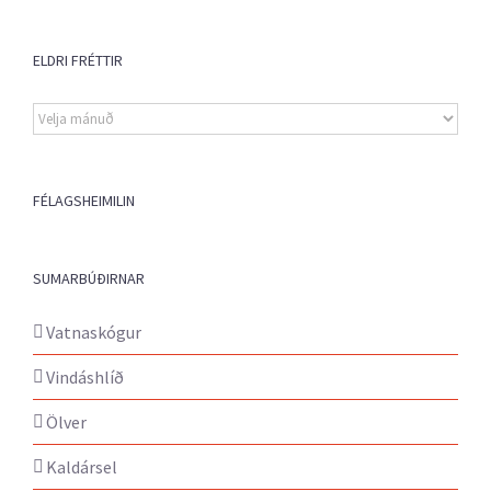
ELDRI FRÉTTIR
Eldri
fréttir
FÉLAGSHEIMILIN
SUMARBÚÐIRNAR
Vatnaskógur
Vindáshlíð
Ölver
Kaldársel