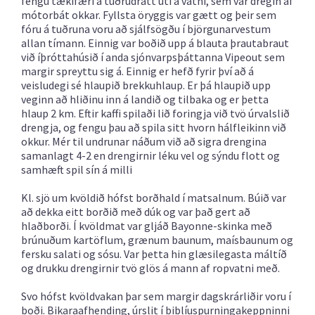
fengu tækifæri á tuðrudrátt úti á vatni, sem var dregin af
mótorbát okkar. Fyllsta öryggis var gætt og þeir sem
fóru á tuðruna voru að sjálfsögðu í björgunarvestum
allan tímann. Einnig var boðið upp á blauta þrautabraut
við íþróttahúsið í anda sjónvarpsþáttanna Vipeout sem
margir spreyttu sig á. Einnig er hefð fyrir því að á
veisludegi sé hlaupið brekkuhlaup. Er þá hlaupið upp
veginn að hliðinu inn á landið og tilbaka og er þetta
hlaup 2 km. Eftir kaffi spilaði lið foringja við tvö úrvalslið
drengja, og fengu þau að spila sitt hvorn hálfleikinn við
okkur. Mér til undrunar náðum við að sigra drengina
samanlagt 4-2 en drengirnir léku vel og sýndu flott og
samhæft spil sín á milli
Kl. sjö um kvöldið hófst borðhald í matsalnum. Búið var
að dekka eitt borðið með dúk og var það gert að
hlaðborði. Í kvöldmat var gljáð Bayonne-skinka með
brúnuðum kartöflum, grænum baunum, maísbaunum og
fersku salati og sósu. Var þetta hin glæsilegasta máltíð
og drukku drengirnir tvö glös á mann af ropvatni með.
Svo hófst kvöldvakan þar sem margir dagskrárliðir voru í
boði. Bikaraafhending, úrslit í biblíuspurningakeppninni