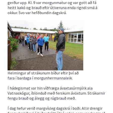
gerður upp. Kl. 9 var morgunmatur og var gott að fá
heitt kakó og brauð eftir útiveruna enda rigndi smá á
okkur. Svo var hefðbundin dagskrá.
Helmingur af strákunum bíður eftir því að
fara í bardaga í morgunhermannaleik.
Í hádegismat var hin víðfræga ávaxtasúrmjólk ala
Vatnaskógur, íblönduð með ferskum ávöxtum. Strákarnir
fengu brauð og álegg og rúgbrauð með.
Í dag hefur verið margvísleg dagskrá í boði. Allir drengir