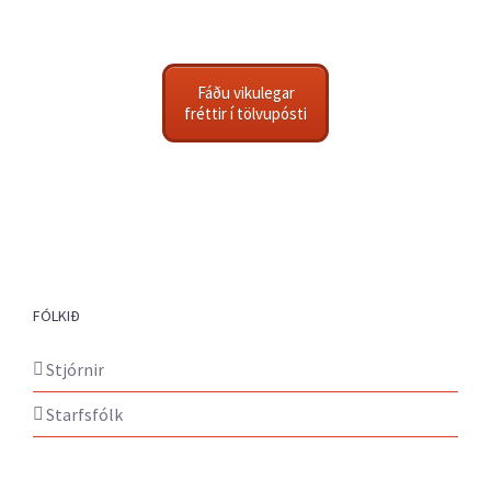
Fáðu vikulegar
fréttir í tölvupósti
FÓLKIÐ
Stjórnir
Starfsfólk