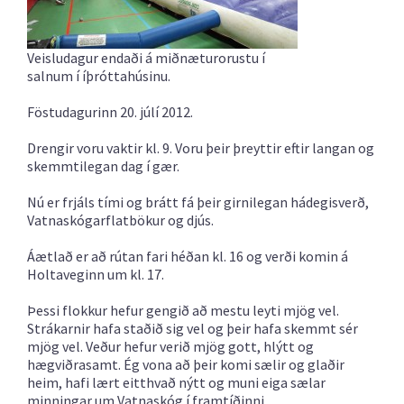
Veisludagur endaði á miðnæturorustu í
salnum í íþróttahúsinu.
Föstudagurinn 20. júlí 2012.
Drengir voru vaktir kl. 9. Voru þeir þreyttir eftir langan og
skemmtilegan dag í gær.
Nú er frjáls tími og brátt fá þeir girnilegan hádegisverð,
Vatnaskógarflatbökur og djús.
Áætlað er að rútan fari héðan kl. 16 og verði komin á
Holtaveginn um kl. 17.
Þessi flokkur hefur gengið að mestu leyti mjög vel.
Strákarnir hafa staðið sig vel og þeir hafa skemmt sér
mjög vel. Veður hefur verið mjög gott, hlýtt og
hægviðrasamt. Ég vona að þeir komi sælir og glaðir
heim, hafi lært eitthvað nýtt og muni eiga sælar
minningar um Vatnaskóg í framtíðinni.