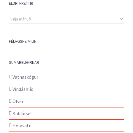
ELDRI FRÉTTIR
Eldri
fréttir
FÉLAGSHEIMILIN
SUMARBÚÐIRNAR
Vatnaskógur
Vindáshlíð
Ölver
Kaldársel
Hólavatn