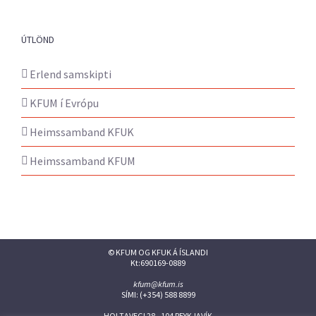
ÚTLÖND
Erlend samskipti
KFUM í Evrópu
Heimssamband KFUK
Heimssamband KFUM
© KFUM OG KFUK Á ÍSLANDI
Kt:690169-0889
kfum@kfum.is
SÍMI: (+354) 588 8899
HOLTAVEGI 28 - 104 REYKJAVÍK