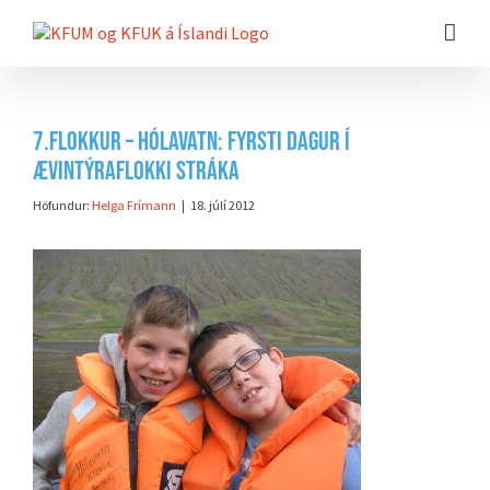
Farðu
beint
að
efni
síðunnar
7.flokkur – Hólavatn: Fyrsti dagur í
ævintýraflokki stráka
Höfundur:
Helga Frímann
|
18. júlí 2012