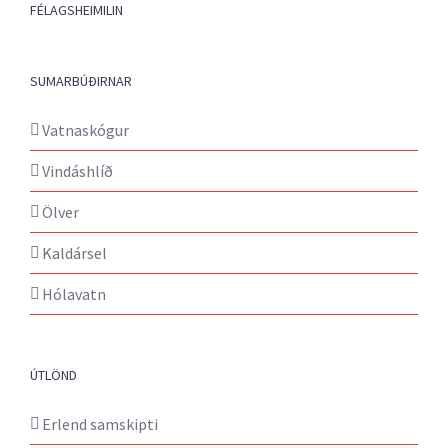
FÉLAGSHEIMILIN
SUMARBÚÐIRNAR
Vatnaskógur
Vindáshlíð
Ölver
Kaldársel
Hólavatn
ÚTLÖND
Erlend samskipti