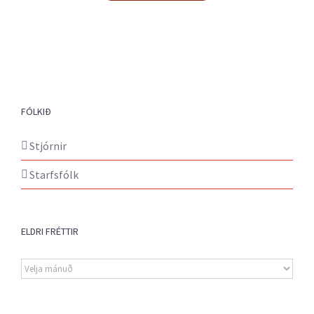
FÓLKIÐ
Stjórnir
Starfsfólk
ELDRI FRÉTTIR
Eldri
fréttir