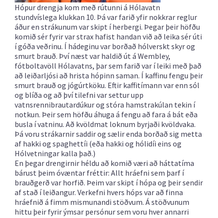
Hópur drengja kom með rútunni á Hólavatn
stundvíslega klukkan 10. Þá var farið yfir nokkrar reglur
áður en strákunum var skipt í herbergi. Þegar þeir höfðu
komið sér fyrir var strax hafist handan við að leika sér úti
í góða veðrinu. Í hádeginu var borðað hólverskt skyr og
smurt brauð. Því næst var haldið út á Wembley,
fótboltavöll Hólavatns, þar sem farið var í leiki með það
að leiðarljósi að hrista hópinn saman.
Í kaffinu fengu þeir
smurt brauð og jógúrtköku. Eftir kaffitímann var enn sól
og blíða og að því tilefni var settur upp
vatnsrennibrautardúkur og stóra hamstrakúlan tekin í
notkun. Þeir sem höfðu áhuga á fengu að fara á bát eða
busla í vatninu. Að kvöldmat loknum byrjaði kvöldvaka.
Þá voru strákarnir saddir og sælir enda borðað sig metta
af hakki og spaghettíi (eða hakki og hólidíi eins og
Hólvetningar kalla það.)
En þegar drengirnir héldu að komið væri að háttatíma
bárust þeim óvæntar fréttir: Allt hráefni sem þarf í
brauðgerð var horfið. Þeim var skipt í hópa og þeir sendir
af stað í leiðangur. Verkefni hvers hóps var að finna
hráefnið á fimm mismunandi stöðvum. Á stöðvunum
hittu þeir fyrir ýmsar persónur sem voru hver annarri