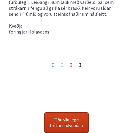
furðulegri. Leiðangrinum lauk með varðeldi þar sem
strákarnir fengu að grilla sér brauð. Þeir voru síðan
sendir í rúmið og voru steinsofnaðir um hálf eitt.
Kveðja
foringjar Hólavatns
Facebook
Twitter
Pinterest
Netfang
Fáðu vikulegar
fréttir í tölvupósti