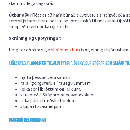
skemmtilega dagskrá.
Útbúnaður
Rétt er að hafa búnað til útiveru s.s. stígvél eða g
sem vilja fara í heita potta) og íþróttaskó til notkunar í íþr
sæng eða svefnpoka og kodda.
Skráning og upplýsingar:
Hægt er að skrá sig á
skráning.kfum.is
og einnig í Þjónustumið
Fjölskylduflokkur er tilvalin fyrir fjölskyldur stórar sem smáar ti
njóta þess að vera saman.
fara í gönguferðir í fallegu umhverfi.
leika sér í íþróttum og leikjum.
vera með á Skógarmannakvöldvökum.
taka þátt í fræðslustundum.
skapa í listasmiðjunni.
Dagskrá helgarinnar