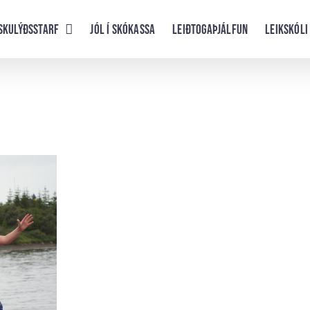
skulýðsstarf
Jól í skókassa
Leiðtogaþjálfun
Leikskóli