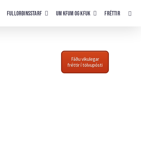
Fullorðinsstarf
UM KFUM og KFUK
Fréttir
Fáðu vikulegar
fréttir í tölvupósti