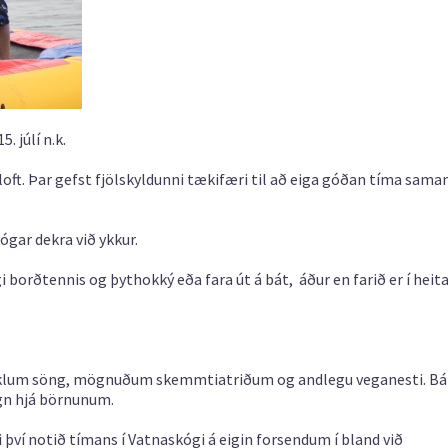
. júlí n.k.
oft. Þar gefst fjölskyldunni tækifæri til að eiga góðan tíma saman
gar dekra við ykkur.
 borðtennis og þythokký eða fara út á bát, áður en farið er í heit
klum söng, mögnuðum skemmtiatriðum og andlegu veganesti. Bá
egn hjá börnunum.
ti því notið tímans í Vatnaskógi á eigin forsendum í bland við