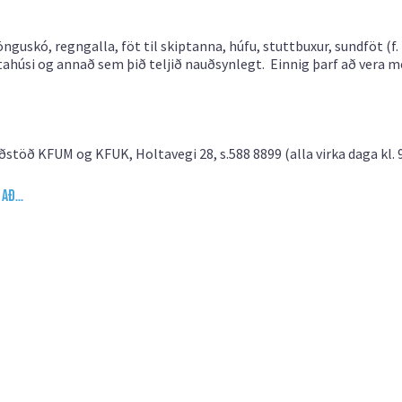
önguskó, regngalla, föt til skiptanna, húfu, stuttbuxur, sundföt (f.
óttahúsi og annað sem þið teljið nauðsynlegt. Einnig þarf að vera 
stöð KFUM og KFUK, Holtavegi 28, s.588 8899 (alla virka daga kl. 9
l að…