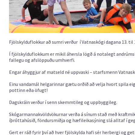
Fjölskylduflokkur að sumri verður í Vatnaskógi dagana 13. til 15
Í fjölskylduflokkum er mikil áhersla lögð á notalegt andrúmsl
fallegu og afslöppuðu umhverfi.
Engar áhyggjur af matseld né uppvaski – starfsmenn Vatnaskó
Einu vandamál helgarinnar gætu orðið að velja hvort spila eigi
pottinn eða öfugt!
Dagskráin verður í senn skemmtileg og uppbyggileg.
Skógarmannakvöldvökurnar verða á sínum stað með kraftmi
íþróttahúsið, föndursmiðja og hæfileikasýning slá alltaf í g
Gert er ráð fyrir því að hver fjölskylda hafi sér herbergi og ge