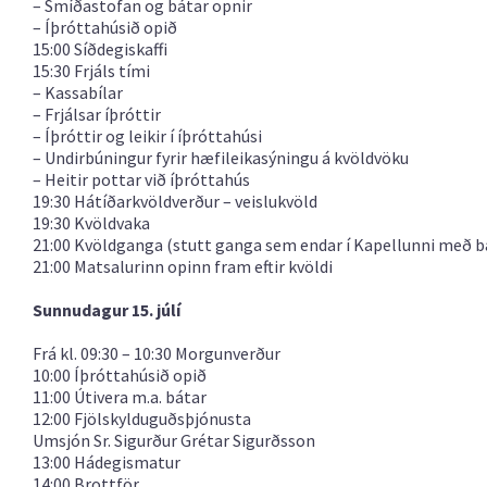
– Smíðastofan og bátar opnir
– Íþróttahúsið opið
15:00 Síðdegiskaffi
15:30 Frjáls tími
– Kassabílar
– Frjálsar íþróttir
– Íþróttir og leikir í íþróttahúsi
– Undirbúningur fyrir hæfileikasýningu á kvöldvöku
– Heitir pottar við íþróttahús
19:30 Hátíðarkvöldverður – veislukvöld
19:30 Kvöldvaka
21:00 Kvöldganga (stutt ganga sem endar í Kapellunni með 
21:00 Matsalurinn opinn fram eftir kvöldi
Sunnudagur 15. júlí
Frá kl. 09:30 – 10:30 Morgunverður
10:00 Íþróttahúsið opið
11:00 Útivera m.a. bátar
12:00 Fjölskylduguðsþjónusta
Umsjón Sr. Sigurður Grétar Sigurðsson
13:00 Hádegismatur
14:00 Brottför