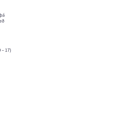
 þá
með
 – 17)