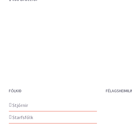
FÓLKIÐ
FÉLAGSHEIMILI
Stjórnir
Starfsfólk