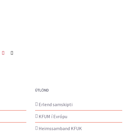
ook
itter
Pinterest
Netfang
ÚTLÖND
Erlend samskipti
KFUM í Evrópu
Heimssamband KFUK