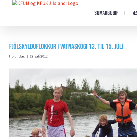
Farðu
beint
Sumarbuðir
Æ
að
efni
síðunnar
Fjölskylduflokkur í Vatnaskógi 13. til 15. júlí
Höfundur:
|
12. júlí 2012