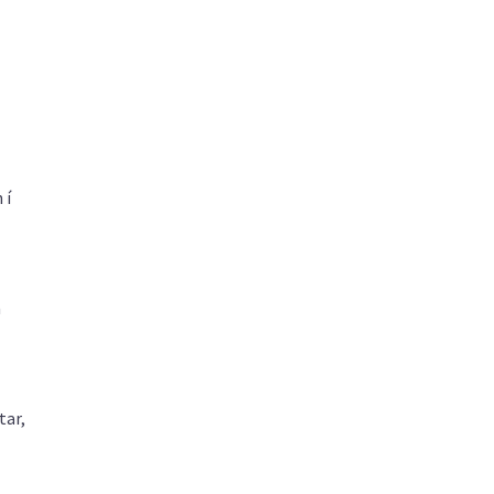
 í
a
tar,