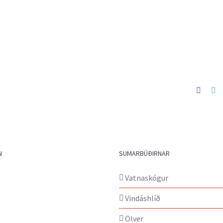
Faceb
Tw
N
SUMARBÚÐIRNAR
Vatnaskógur
Vindáshlíð
Ölver