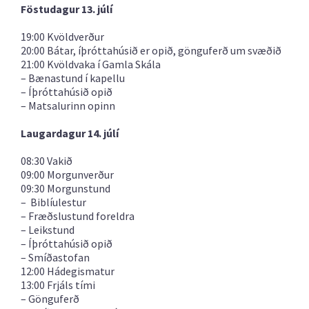
Föstudagur 13. júlí
19:00 Kvöldverður
20:00 Bátar, íþróttahúsið er opið, gönguferð um svæðið
21:00 Kvöldvaka í Gamla Skála
– Bænastund í kapellu
– Íþróttahúsið opið
– Matsalurinn opinn
Laugardagur 14. júlí
08:30 Vakið
09:00 Morgunverður
09:30 Morgunstund
– Biblíulestur
– Fræðslustund foreldra
– Leikstund
– Íþróttahúsið opið
– Smíðastofan
12:00 Hádegismatur
13:00 Frjáls tími
– Gönguferð